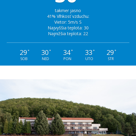
takmer jasno
41% Vlhkosť vzduchu:
Vietor: 5m/s S
Najvyššia teplota: 30
Najnižšia teplota: 22
29
30
34
33
29
°
°
°
°
°
SOB
NED
PON
UTO
STR