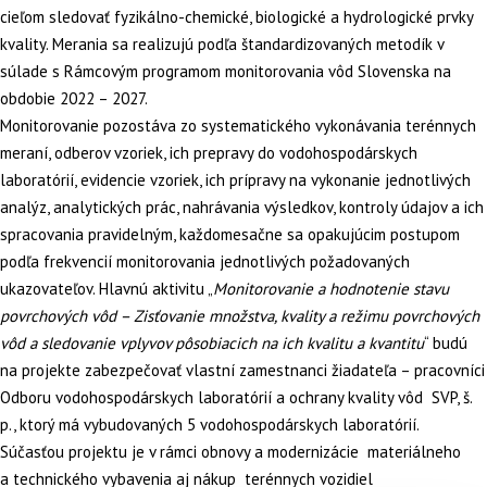
cieľom sledovať fyzikálno-chemické, biologické a hydrologické prvky
kvality. Merania sa realizujú podľa štandardizovaných metodík v
súlade s Rámcovým programom monitorovania vôd Slovenska na
obdobie 2022 – 2027.
Monitorovanie pozostáva zo systematického vykonávania terénnych
meraní, odberov vzoriek, ich prepravy do vodohospodárskych
laboratórií, evidencie vzoriek, ich prípravy na vykonanie jednotlivých
analýz, analytických prác, nahrávania výsledkov, kontroly údajov a ich
spracovania pravidelným, každomesačne sa opakujúcim postupom
podľa frekvencií monitorovania jednotlivých požadovaných
ukazovateľov. Hlavnú aktivitu „
Monitorovanie a hodnotenie stavu
povrchových vôd – Zisťovanie množstva, kvality a režimu povrchových
vôd a sledovanie vplyvov pôsobiacich na ich kvalitu a kvantitu
“ budú
na projekte zabezpečovať vlastní zamestnanci žiadateľa – pracovníci
Odboru vodohospodárskych laboratórií a ochrany kvality vôd SVP, š.
p., ktorý má vybudovaných 5 vodohospodárskych laboratórií.
Súčasťou projektu je v rámci obnovy a modernizácie materiálneho
a technického vybavenia aj nákup terénnych vozidiel