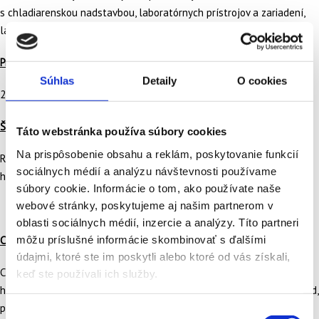
s chladiarenskou nadstavbou, laboratórnych prístrojov a zariadení,
laboratórnych stolov s príslušenstvom a lodného motora.
Prioritná os:
Súhlas
Detaily
O cookies
2P2 Životné prostredie
Špecifický cieľ:
Táto webstránka používa súbory cookies
Na prispôsobenie obsahu a reklám, poskytovanie funkcií
RSO2.5 Podpora prístupu k vode a udržateľného vodného
sociálnych médií a analýzu návštevnosti používame
hospodárstva (KF)
súbory cookie. Informácie o tom, ako používate naše
webové stránky, poskytujeme aj našim partnerom v
oblasti sociálnych médií, inzercie a analýzy. Títo partneri
môžu príslušné informácie skombinovať s ďalšími
Ciele projektu:
údajmi, ktoré ste im poskytli alebo ktoré od vás získali,
Cieľom projektu je získavanie informácií, ktoré sú potrebné pre
keď ste používali ich služby.
hodnotenie kvality povrchových vôd a stavu útvarov povrchových vôd,
pre hodnotenie kvality hraničných vodných útvarov na základe
Výber