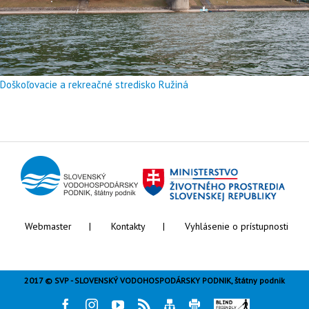
Doškoľovacie a rekreačné stredisko Ružiná
Webmaster
Kontakty
Vyhlásenie o prístupnosti
2017 © SVP - SLOVENSKÝ VODOHOSPODÁRSKY PODNIK, štátny podnik
Facebook
Instagram
Youtube
Rss
Mapa
Tlač
Blind