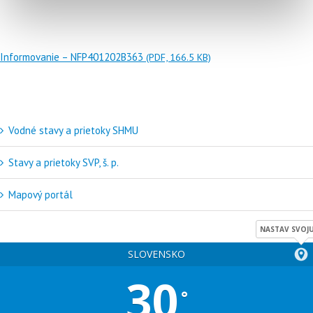
Informovanie – NFP401202B363
(PDF, 166.5 KB)
Vodné stavy a prietoky SHMU
Stavy a prietoky SVP, š. p.
Mapový portál
NASTAV SVOJU
SLOVENSKO
30
°