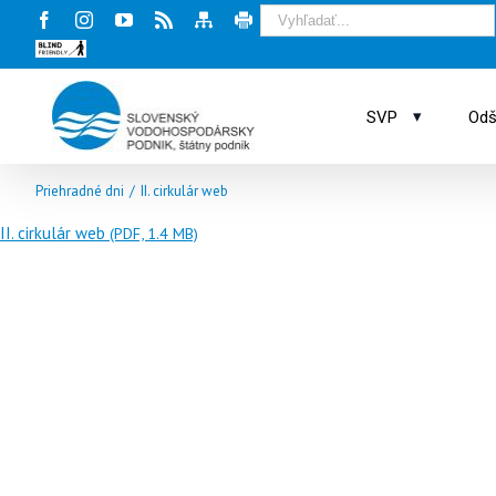
Facebook
Instagram
Youtube
Rss
Mapa
Tlač
stránky
stránky
Blind
friendly
web
▾
SVP
Odš
Priehradné dni
/
II. cirkulár web
II. cirkulár web
(PDF, 1.4 MB)