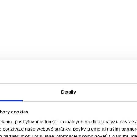
Detaily
bory cookies
eklám, poskytovanie funkcií sociálnych médií a analýzu návšte
o používate naše webové stránky, poskytujeme aj našim partner
to partneri môžu príslušné informácie skombinovať s ďalšími údaj