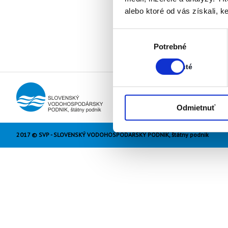
alebo ktoré od vás získali, ke
Výber
Stav:
Potrebné
súhlasu
Zapnuté
Zapnuté
Odmietnuť
2017 © SVP - SLOVENSKÝ VODOHOSPODÁRSKY PODNIK, štátny podnik