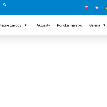
▾
▾
tepné závody
Aktuality
Ponuka majetku
Galéria