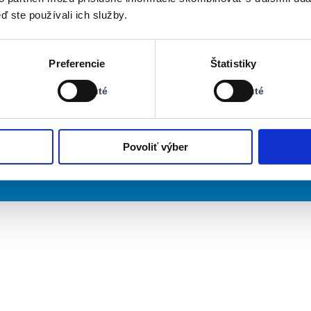
ď ste používali ich služby.
Stav:
Stav:
Preferencie
Štatistiky
Vypnuté
Vypnuté
Vypnuté
Vypnuté
Povoliť výber