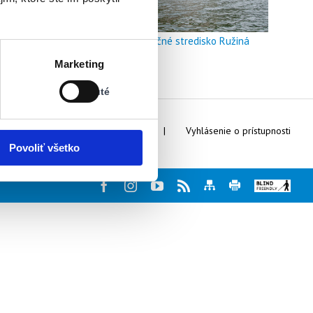
Doškoľovacie a rekreačné stredisko Ružiná
Stav:
Marketing
Vypnuté
Vypnuté
Webmaster
Kontakty
Vyhlásenie o prístupnosti
Povoliť všetko
Facebook
Instagram
Youtube
Rss
Mapa
Tlač
Blind
stránky
stránky
friendly
web