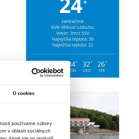
24
°
zamračené
60% Vlhkosť vzduchu:
Vietor: 3m/s SSV
Najvyššia teplota: 30
Najnižšia teplota: 22
26
30
34
32
26
°
°
°
°
°
SOB
NED
PON
UTO
STR
O cookies
vnosti používame súbory
om v oblasti sociálnych
mi, ktoré ste im poskytli