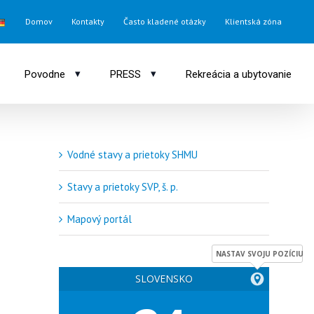
Domov
Kontakty
Často kladené otázky
Klientská zóna
▾
▾
Povodne
PRESS
Rekreácia a ubytovanie
Vodné stavy a prietoky SHMU
Stavy a prietoky SVP, š. p.
Mapový portál
NASTAV SVOJU POZÍCIU
SLOVENSKO