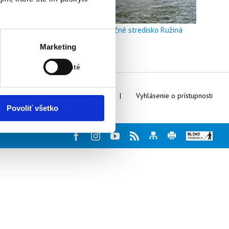
Doškoľovacie a rekreačné stredisko Ružiná
Stav:
Marketing
Vypnuté
Vypnuté
Webmaster
Kontakty
Vyhlásenie o prístupnosti
Povoliť všetko
Facebook
Instagram
Youtube
Rss
Mapa
Tlač
Blind
stránky
stránky
friendly
web