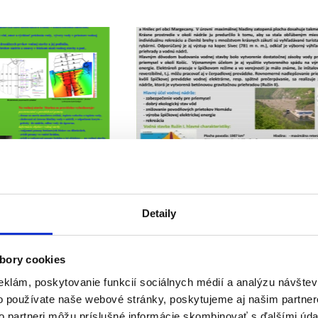
va VN Starina
Čistenie VN Ružín výstava
Detaily
bory cookies
eklám, poskytovanie funkcií sociálnych médií a analýzu návšte
o používate naše webové stránky, poskytujeme aj našim partner
to partneri môžu príslušné informácie skombinovať s ďalšími údaj