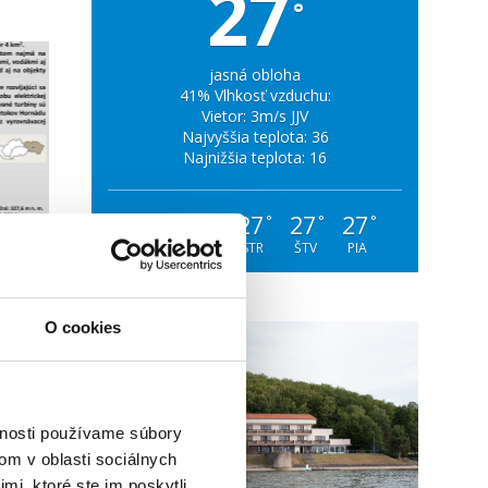
27
°
jasná obloha
41% Vlhkosť vzduchu:
Vietor: 3m/s JJV
Najvyššia teplota: 36
Najnižšia teplota: 16
32
30
27
27
27
°
°
°
°
°
PON
UTO
STR
ŠTV
PIA
O cookies
vnosti používame súbory
om v oblasti sociálnych
mi, ktoré ste im poskytli