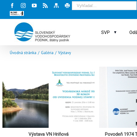
Facebook
Instagram
Youtube
Rss
Mapa
Tlač
stránky
stránky
Blind
friendly
web
▾
SVP
Odš
Úvodná stránka
/
Galéria
/
Výstavy
Výstava VN Hriňová
Povodeň 1974 T