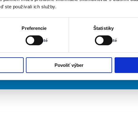
ď ste používali ich služby.
Stav:
Stav:
Preferencie
Štatistiky
Vypnuté
Vypnuté
Vypnuté
Vypnuté
Povoliť výber