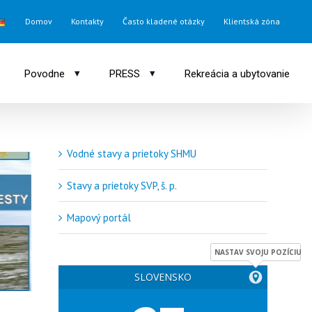
Domov
Kontakty
Často kladené otázky
Klientská zóna
▾
▾
Povodne
PRESS
Rekreácia a ubytovanie
Vodné stavy a prietoky SHMU
Späť do zoznamu galérií
Stavy a prietoky SVP, š. p.
Mapový portál
NASTAV SVOJU POZÍCIU
SLOVENSKO