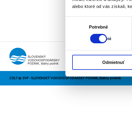
alebo ktoré od vás získali, ke
Výber
Stav:
Potrebné
súhlasu
Zapnuté
Zapnuté
Odmietnuť
2017 © SVP - SLOVENSKÝ VODOHOSPODÁRSKY PODNIK, štátny podnik