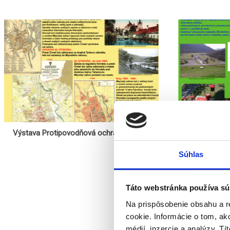
Výstava Protipovodňová ochrana Košice
Vysta
Súhlas
Táto webstránka používa sú
Na prispôsobenie obsahu a r
cookie. Informácie o tom, ak
médií, inzercie a analýzy. Tí