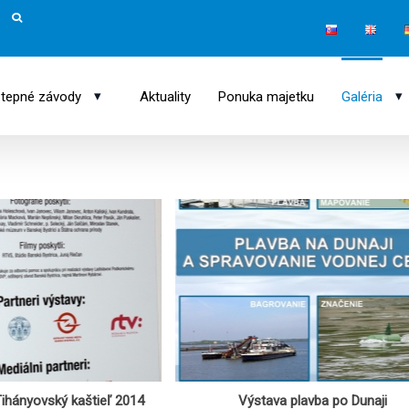
▾
▾
tepné závody
Aktuality
Ponuka majetku
Galéria
ihányovský kaštieľ 2014
Výstava plavba po Dunaji