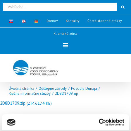
Domov
Kontakty
Často kladené otázky
Klientská zóna
Úvodná stránka
/
Odštepné závody
/
Povodie Dunaja
/
Riečne informačné služby
/
2D8D1709.zip
2D8D1709.zip
(ZIP, 617.4 KB)