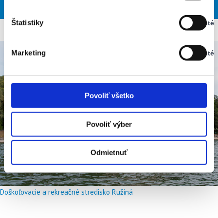
NED
PON
UTO
STR
ŠTV
Vypnuté
Štatistiky
Vypnuté
Stav:
Vypnuté
Marketing
Vypnuté
Stav:
Vypnuté
Povoliť všetko
Povoliť výber
Odmietnuť
Doškoľovacie a rekreačné stredisko Ružiná