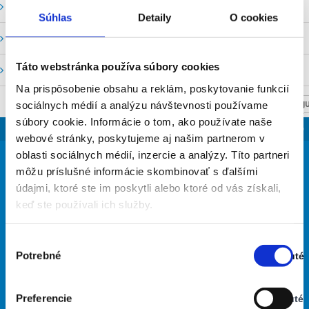
Vodné stavy a prietoky SHMU
Súhlas
Detaily
O cookies
Stavy a prietoky SVP, š. p.
Táto webstránka používa súbory cookies
Mapový portál
Na prispôsobenie obsahu a reklám, poskytovanie funkcií
sociálnych médií a analýzu návštevnosti používame
NASTAV SVOJU
súbory cookie. Informácie o tom, ako používate naše
SLOVENSKO
webové stránky, poskytujeme aj našim partnerom v
20
oblasti sociálnych médií, inzercie a analýzy. Títo partneri
°
môžu príslušné informácie skombinovať s ďalšími
údajmi, ktoré ste im poskytli alebo ktoré od vás získali,
keď ste používali ich služby.
jasná obloha
54% Vlhkosť vzduchu:
Vietor: 3m/s SV
Výber
Najvyššia teplota: 30
Potrebné
Zapnuté
súhlasu
Najnižšia teplota: 19
Stav:
Zapnuté
Preferencie
Vypnuté
29
33
30
27
27
°
°
°
°
°
Stav: