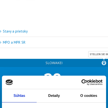
Stavy a prietoky
MPO a MPR SR
STELLEN SIE 
SLOWAKEI
28
°
Überwiegend bewölkt
Súhlas
Detaily
O cookies
57% Luftfeuchtigkeit
Wind: 6m/s NNW
MAX C 33