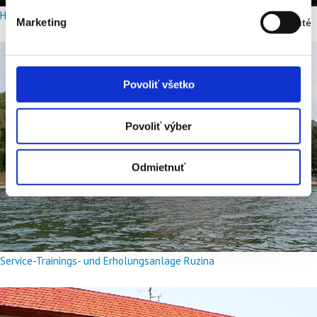
Vypnuté
Hotel Meander Tatranská Štrba
Marketing
Vypnuté
Stav:
Vypnuté
Povoliť všetko
Povoliť výber
Odmietnuť
Service-Trainings- und Erholungsanlage Ruzina