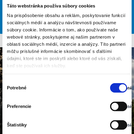
MIN C 23
Táto webstránka používa súbory cookies
Na prispôsobenie obsahu a reklám, poskytovanie funkcií
28
30
32
34
29
°
°
°
°
°
sociálnych médií a analýzu návštevnosti používame
SA
SO
MO
DI
MI
súbory cookie. Informácie o tom, ako používate naše
webové stránky, poskytujeme aj našim partnerom v
oblasti sociálnych médií, inzercie a analýzy. Títo partneri
môžu príslušné informácie skombinovať s ďalšími
údajmi, ktoré ste im poskytli alebo ktoré od vás získali,
keď ste používali ich služby.
Výber
Potrebné
Zapnuté
súhlasu
Stav:
Zapnuté
Preferencie
Vypnuté
Stav:
Vypnuté
Štatistiky
Vypnuté
Stav: