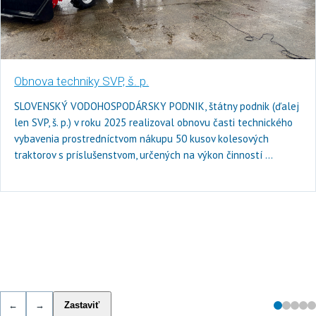
Verejný výber uchádzača o kúpu majetku štátu
Verejný výber uchádzača o kúpu majetku štátu
nachádzajúceho sa v katastrálnom území Banská Štiavnica,
obec Banská Štiavnica – Budova Meštiansky dom – Radničné
námestie 8 Banská Štiavnica.
←
→
Zastaviť