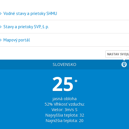
Vodné stavy a prietoky SHMU
Stavy a prietoky SVP, š. p.
Mapový portál
NASTAV SVOJU
SLOVENSKO
25
°
jasná obloha
52% Vlhkosť vzduchu:
Vietor: 3m/s S
Najvyššia teplota: 32
Najnižšia teplota: 20