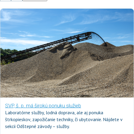
S
n
í
m
k
a
2
z
5
SVP, š. p. má širokú ponuku služieb
Laboratórne služby, lodná doprava, ale aj ponuka
štrkopieskov, zapožičanie techniky, či ubytovanie. Nájdete v
sekcii Odštepné závody – služby.