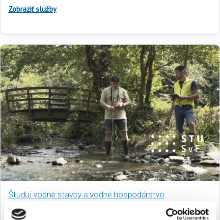
Zobraziť služby
Študuj vodné stavby a vodné hospodárstvo
SLOVENSKÝ VODOHOSPODÁRSKY PODNIK, štátny podnik
potrebuje novú generáciu vodohospodárov.