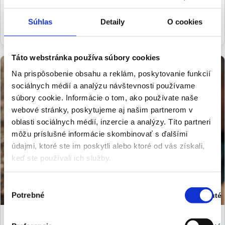
Viac o štúdiu
Súhlas
Detaily
O cookies
Táto webstránka používa súbory cookies
Na prispôsobenie obsahu a reklám, poskytovanie funkcií
sociálnych médií a analýzu návštevnosti používame
súbory cookie. Informácie o tom, ako používate naše
webové stránky, poskytujeme aj našim partnerom v
oblasti sociálnych médií, inzercie a analýzy. Títo partneri
môžu príslušné informácie skombinovať s ďalšími
údajmi, ktoré ste im poskytli alebo ktoré od vás získali,
keď ste používali ich služby.
Výber
Potrebné
Zapnuté
súhlasu
Stav:
Zapnuté
Buďte s nami v kontakte aj na sociálnych sieťach