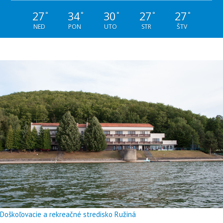
27
34
30
27
27
°
°
°
°
°
NED
PON
UTO
STR
ŠTV
Doškoľovacie a rekreačné stredisko Ružiná