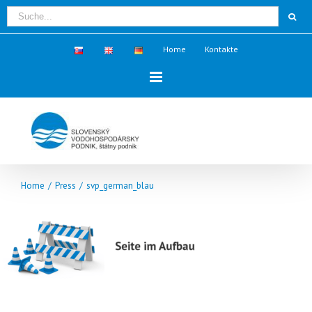
Home
Kontakte
Home
/
Press
/
svp_german_blau