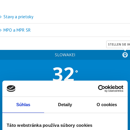
Stavy a prietoky
MPO a MPR SR
STELLEN SIE 
SLOWAKEI
32
°
Klarer Himmel
29% Luftfeuchtigkeit
Wind: 6m/s N
Súhlas
Detaily
O cookies
MAX C 32
MIN C 19
Táto webstránka používa súbory cookies
26
33
31
26
28
°
°
°
°
°