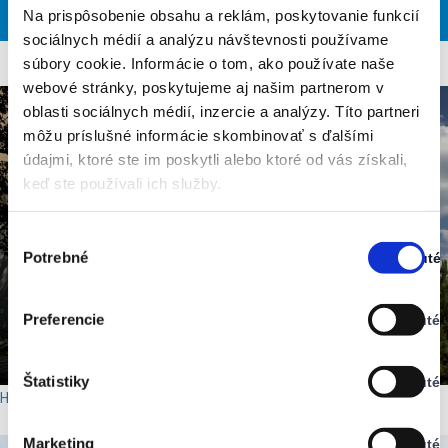
Na prispôsobenie obsahu a reklám, poskytovanie funkcií
SO
MO
DI
MI
DO
sociálnych médií a analýzu návštevnosti používame
súbory cookie. Informácie o tom, ako používate naše
webové stránky, poskytujeme aj našim partnerom v
oblasti sociálnych médií, inzercie a analýzy. Títo partneri
môžu príslušné informácie skombinovať s ďalšími
údajmi, ktoré ste im poskytli alebo ktoré od vás získali,
keď ste používali ich služby.
Výber
Potrebné
Zapnuté
súhlasu
Stav:
Zapnuté
Preferencie
Vypnuté
Stav:
Vypnuté
Štatistiky
Vypnuté
Stav:
Hotel Meander Tatranská Štrba
Vypnuté
Marketing
Vypnuté