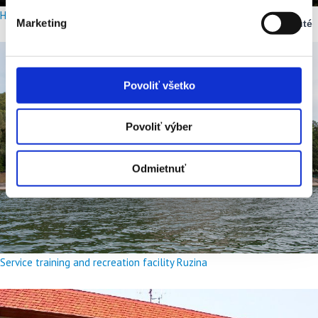
Vypnuté
Hotel Meander Tatranská Štrba
Marketing
Vypnuté
Stav:
Vypnuté
Povoliť všetko
Povoliť výber
Odmietnuť
Service training and recreation facility Ruzina