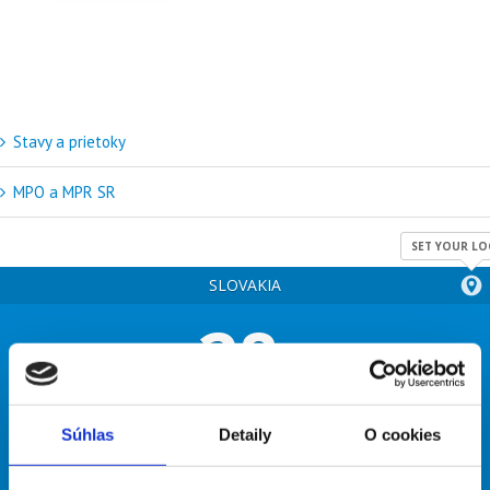
Stavy a prietoky
MPO a MPR SR
SET YOUR LO
SLOVAKIA
28
°
overcast clouds
Súhlas
Detaily
O cookies
66% humidity
wind: 7m/s NNW
H 31