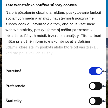
L 22
Táto webstránka používa súbory cookies
Na prispôsobenie obsahu a reklám, poskytovanie funkcií
29
30
32
33
28
°
°
°
°
°
sociálnych médií a analýzu návštevnosti používame
SAT
SUN
MON
TUE
WED
súbory cookie. Informácie o tom, ako používate naše
webové stránky, poskytujeme aj našim partnerom v
oblasti sociálnych médií, inzercie a analýzy. Títo partneri
môžu príslušné informácie skombinovať s ďalšími
údajmi, ktoré ste im poskytli alebo ktoré od vás získali,
keď ste používali ich služby.
Výber
Potrebné
Zapnuté
súhlasu
Stav:
Zapnuté
Preferencie
Vypnuté
Stav:
Vypnuté
Štatistiky
Vypnuté
Stav: