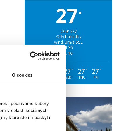
27
°
clear sky
42% humidity
wind: 3m/s SSE
H 36
L 16
32
30
27
27
27
°
°
°
°
°
O cookies
MON
TUE
WED
THU
FRI
vnosti používame súbory
om v oblasti sociálnych
mi, ktoré ste im poskytli