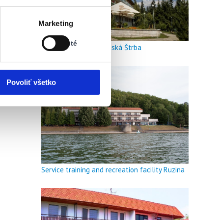
Stav:
Marketing
Vypnuté
Vypnuté
Hotel Meander Tatranská Štrba
Povoliť všetko
Service training and recreation facility Ruzina