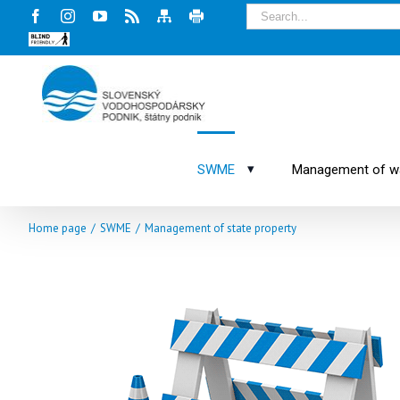
Facebook
Instagram
Youtube
Rss
Mapa
Tlač
stránky
stránky
Blind
friendly
web
▾
SWME
Management of wat
Home page
/
SWME
/
Management of state property