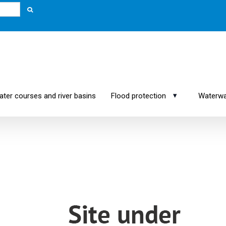
▾
er courses and river basins
Flood protection
Waterwa