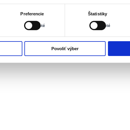
Stav:
Stav:
Preferencie
Štatistiky
Vypnuté
Vypnuté
Vypnuté
Vypnuté
Povoliť výber