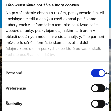
L 22
Táto webstránka používa súbory cookies
Na prispôsobenie obsahu a reklám, poskytovanie funkcií
29
30
34
33
29
°
°
°
°
°
sociálnych médií a analýzu návštevnosti používame
SAT
SUN
MON
TUE
WED
súbory cookie. Informácie o tom, ako používate naše
webové stránky, poskytujeme aj našim partnerom v
oblasti sociálnych médií, inzercie a analýzy. Títo partneri
môžu príslušné informácie skombinovať s ďalšími
údajmi, ktoré ste im poskytli alebo ktoré od vás získali,
keď ste používali ich služby.
Výber
Potrebné
Zapnuté
súhlasu
Stav:
Zapnuté
Preferencie
Vypnuté
Stav:
Vypnuté
Štatistiky
Vypnuté
Stav: