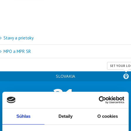
Stavy a prietoky
MPO a MPR SR
SET YOUR LO
SLOVAKIA
31
°
few clouds
Súhlas
Detaily
O cookies
41% humidity
wind: 6m/s N
H 31