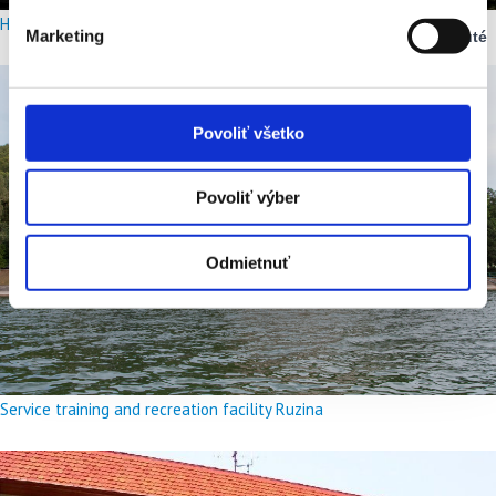
Vypnuté
Hotel Meander Tatranská Štrba
Marketing
Vypnuté
Stav:
Vypnuté
Povoliť všetko
Povoliť výber
Odmietnuť
Service training and recreation facility Ruzina