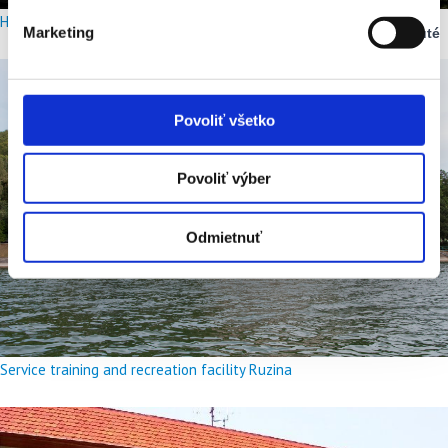
Vypnuté
Hotel Meander Tatranská Štrba
Marketing
Vypnuté
Stav:
Vypnuté
Povoliť všetko
Povoliť výber
Odmietnuť
Service training and recreation facility Ruzina