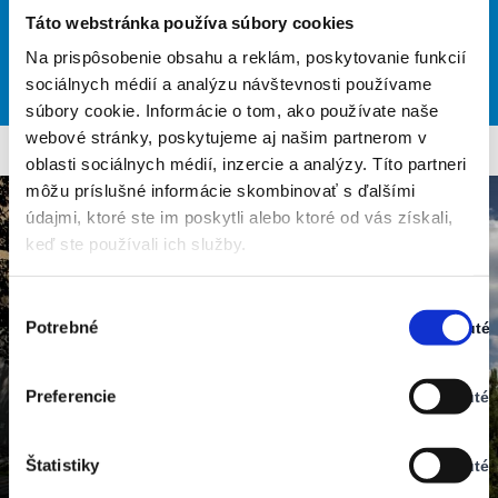
L 16
Táto webstránka používa súbory cookies
Na prispôsobenie obsahu a reklám, poskytovanie funkcií
33
30
26
27
28
°
°
°
°
°
sociálnych médií a analýzu návštevnosti používame
MON
TUE
WED
THU
FRI
súbory cookie. Informácie o tom, ako používate naše
webové stránky, poskytujeme aj našim partnerom v
oblasti sociálnych médií, inzercie a analýzy. Títo partneri
môžu príslušné informácie skombinovať s ďalšími
údajmi, ktoré ste im poskytli alebo ktoré od vás získali,
keď ste používali ich služby.
Výber
Potrebné
Zapnuté
súhlasu
Stav:
Zapnuté
Preferencie
Vypnuté
Stav:
Vypnuté
Štatistiky
Vypnuté
Stav: