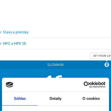
Stavy a prietoky
MPO a MPR SR
SET YOUR LO
SLOVAKIA
16
°
clear sky
Súhlas
Detaily
O cookies
72% humidity
wind: 2m/s E
H 36