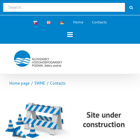
Home
Contacts
Home page
/
SWME
/
Contacts