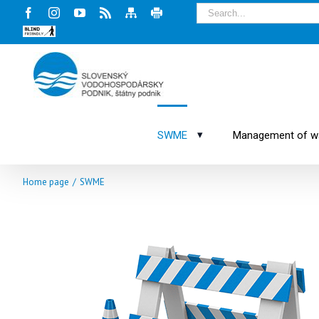
Facebook
Instagram
Youtube
Rss
Mapa
Tlač
stránky
stránky
Blind
friendly
web
▾
SWME
Management of wat
Home page
/
SWME