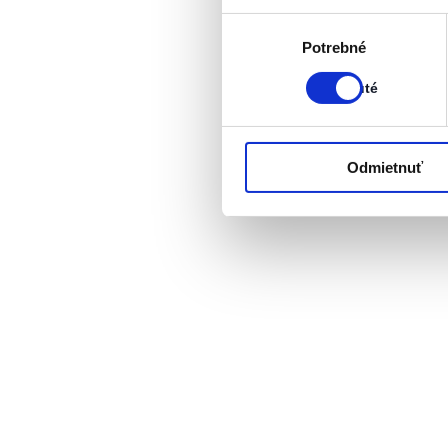
Výber
Stav:
Potrebné
súhlasu
Zapnuté
Zapnuté
Odmietnuť