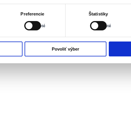
Stav:
Stav:
Preferencie
Štatistiky
Vypnuté
Vypnuté
Vypnuté
Vypnuté
Povoliť výber