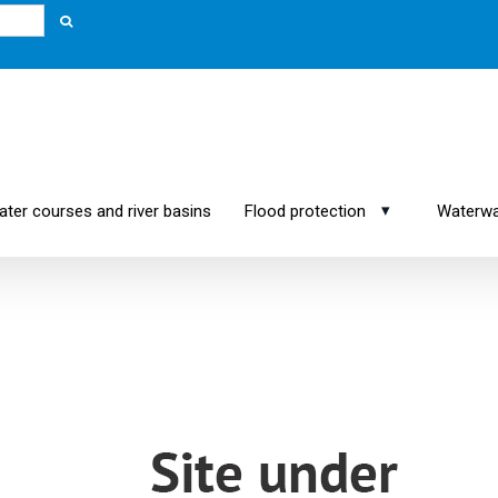
▾
er courses and river basins
Flood protection
Waterwa