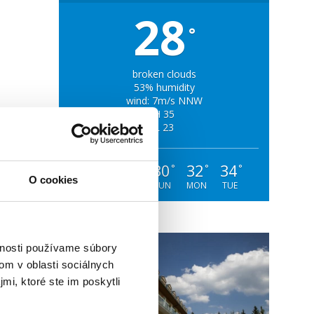
28
°
broken clouds
53% humidity
wind: 7m/s NNW
H 35
L 23
28
28
30
32
34
°
°
°
°
°
O cookies
FRI
SAT
SUN
MON
TUE
vnosti používame súbory
om v oblasti sociálnych
mi, ktoré ste im poskytli