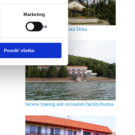
Stav:
Marketing
Vypnuté
Vypnuté
Hotel Meander Tatranská Štrba
Povoliť všetko
Service training and recreation facility Ruzina