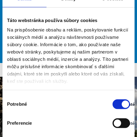
clear sky
28% humidity
wind: 3m/s S
Táto webstránka používa súbory cookies
H 35
Na prispôsobenie obsahu a reklám, poskytovanie funkcií
L 16
sociálnych médií a analýzu návštevnosti používame
súbory cookie. Informácie o tom, ako používate naše
32
30
29
27
27
°
°
°
°
°
webové stránky, poskytujeme aj našim partnerom v
MON
TUE
WED
THU
FRI
oblasti sociálnych médií, inzercie a analýzy. Títo partneri
môžu príslušné informácie skombinovať s ďalšími
údajmi, ktoré ste im poskytli alebo ktoré od vás získali,
keď ste používali ich služby.
Výber
Potrebné
Zapnuté
súhlasu
Stav:
Zapnuté
Preferencie
Vypnuté
Stav:
Vypnuté