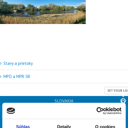
Stavy a prietoky
MPO a MPR SR
SET YOUR LO
SLOVAKIA
34
°
Súhlas
Detaily
O cookies