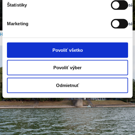
Štatistiky
Vypnuté
Stav:
Vypnuté
Marketing
Vypnuté
Stav:
Vypnuté
Hotel Meander Tatranská Štrba
Povoliť všetko
Povoliť výber
Odmietnuť