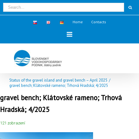
Home
Contacts
Status of the gravel island and gravel bench – April 2025
/
gravel bench; Klátovské rameno; Trhová Hradská; 4/2025
gravel bench; Klátovské rameno; Trhová
Hradská; 4/2025
121 zobrazení