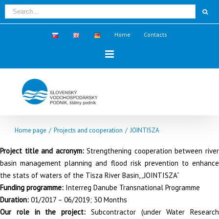
Home
Contacts
Home page
/
Projects and cooperation
/
JOINTISZA
Project title and acronym:
Strengthening cooperation between rive
basin management planning and flood risk prevention to enhance
the stats of waters of the Tisza River Basin, „JOINTISZA“
Funding programme:
Interreg Danube Transnational Programme
Duration:
01/2017 – 06/2019; 30 Months
Our role in the project:
Subcontractor (under Water Research