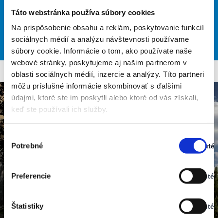
L 23
Táto webstránka používa súbory cookies
Na prispôsobenie obsahu a reklám, poskytovanie funkcií
28
30
32
34
29
°
°
°
°
°
sociálnych médií a analýzu návštevnosti používame
SAT
SUN
MON
TUE
WED
súbory cookie. Informácie o tom, ako používate naše
webové stránky, poskytujeme aj našim partnerom v
oblasti sociálnych médií, inzercie a analýzy. Títo partneri
môžu príslušné informácie skombinovať s ďalšími
údajmi, ktoré ste im poskytli alebo ktoré od vás získali,
keď ste používali ich služby.
Výber
Potrebné
Zapnuté
súhlasu
Stav:
Zapnuté
Preferencie
Vypnuté
Stav:
Vypnuté
Štatistiky
Vypnuté
Stav: