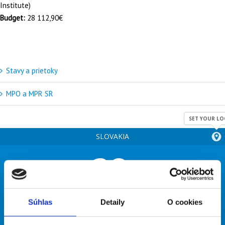
Institute)
Budget:
28 112,90€
Stavy a prietoky
MPO a MPR SR
SET YOUR LO
SLOVAKIA
28
°
broken clouds
Súhlas
Detaily
O cookies
57% humidity
wind: 6m/s NNW
H 33