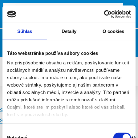
Domov
Kontakty
Často kladené otázky
Súhlas
Detaily
O cookies
Klientská zóna
Táto webstránka používa súbory cookies
Na prispôsobenie obsahu a reklám, poskytovanie funkcií
sociálnych médií a analýzu návštevnosti používame
súbory cookie. Informácie o tom, ako používate naše
webové stránky, poskytujeme aj našim partnerom v
oblasti sociálnych médií, inzercie a analýzy. Títo partneri
Aktuality - Netradičné overovanie GIS v Klátovej Novej Vsi
môžu príslušné informácie skombinovať s ďalšími
údajmi, ktoré ste im poskytli alebo ktoré od vás získali,
slider_Dobrodruzstvo_s_vodou_pilotna_sku
keď ste používali ich služby.
ska
Výber
Potrebné
Zapnuté