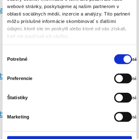
webové stránky, poskytujeme aj našim partnerom v
aktualita_1_obr_galeria_obr_4
oblasti sociálnych médií, inzercie a analýzy. Títo partneri
môžu príslušné informácie skombinovať s ďalšími
údajmi, ktoré ste im poskytli alebo ktoré od vás získali,
keď ste používali ich služby.
Výber
Potrebné
Zapnuté
súhlasu
Stav:
Zapnuté
bariery
Preferencie
Vypnuté
Stav:
Vypnuté
Štatistiky
Vypnuté
Stav:
Vypnuté
bariery
Marketing
Vypnuté
Stav:
Vypnuté