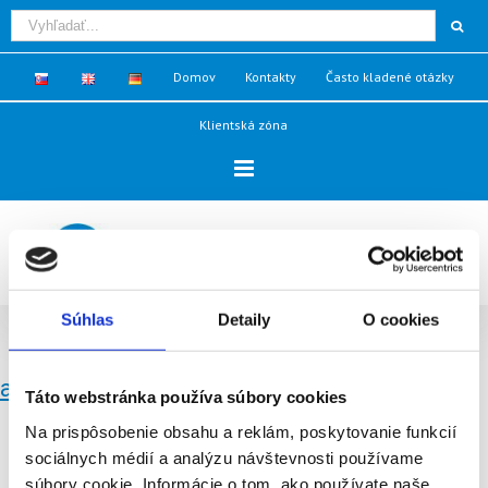
Domov
Kontakty
Často kladené otázky
Klientská zóna
Súhlas
Detaily
O cookies
Aktuality - Protipovodňová ochrana Bratislava
aktualita_1_obr_galeria_obr_5
Táto webstránka používa súbory cookies
Na prispôsobenie obsahu a reklám, poskytovanie funkcií
sociálnych médií a analýzu návštevnosti používame
súbory cookie. Informácie o tom, ako používate naše