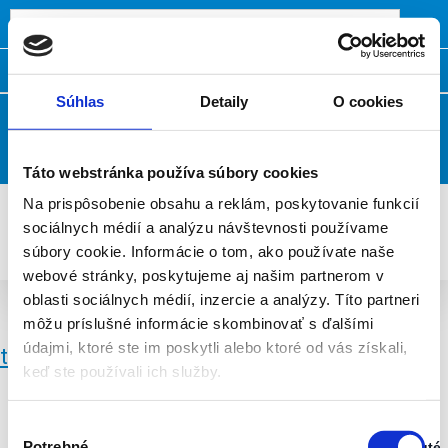
Domov
Kontakty
Často kladené otázky
Súhlas
Detaily
O cookies
Klientská zóna
Táto webstránka používa súbory cookies
Na prispôsobenie obsahu a reklám, poskytovanie funkcií
sociálnych médií a analýzu návštevnosti používame
súbory cookie. Informácie o tom, ako používate naše
webové stránky, poskytujeme aj našim partnerom v
oblasti sociálnych médií, inzercie a analýzy. Títo partneri
Aktuality - Triatlon
môžu príslušné informácie skombinovať s ďalšími
údajmi, ktoré ste im poskytli alebo ktoré od vás získali,
triatlon pre všetkých
keď ste používali ich služby.
Výber
Potrebné
Zapnuté