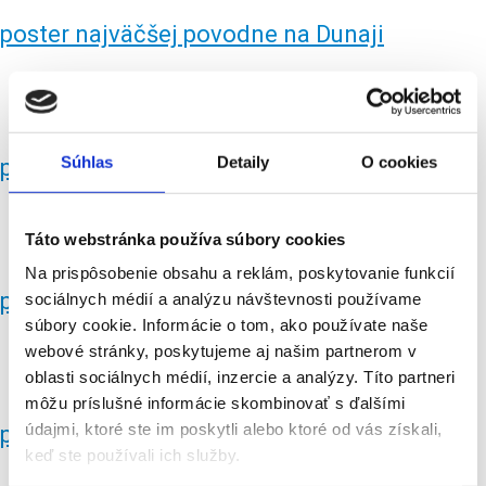
poster najväčšej povodne na Dunaji
Súhlas
Detaily
O cookies
poster najväčšej povodne na Dunaji
Táto webstránka používa súbory cookies
Na prispôsobenie obsahu a reklám, poskytovanie funkcií
poster najväčšej povodne na Dunaji
sociálnych médií a analýzu návštevnosti používame
súbory cookie. Informácie o tom, ako používate naše
webové stránky, poskytujeme aj našim partnerom v
oblasti sociálnych médií, inzercie a analýzy. Títo partneri
môžu príslušné informácie skombinovať s ďalšími
údajmi, ktoré ste im poskytli alebo ktoré od vás získali,
poster najväčšej povodne na Dunaji
keď ste používali ich služby.