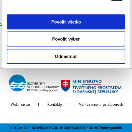
Vypnuté
Júnová povodeň na dunaji v roku 2013
Povoliť všetko
Povoliť výber
Odmietnuť
Webmaster
Kontakty
Vyhlásenie o prístupnosti
2017 © SVP - SLOVENSKÝ VODOHOSPODÁRSKY PODNIK, štátny podnik