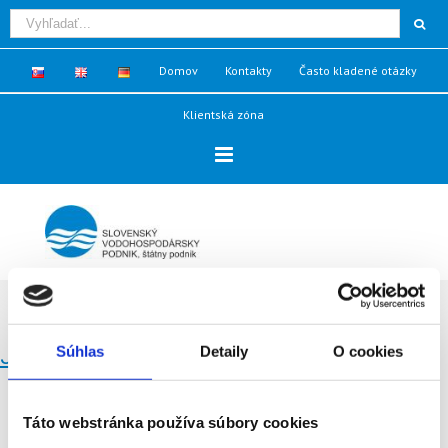
Domov
Kontakty
Často kladené otázky
Klientská zóna
Galéria Postery - Povodeň 2013
Súhlas
Detaily
O cookies
Júnová povodeň na dunaji v roku 2013
Táto webstránka používa súbory cookies