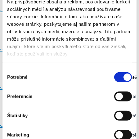
Na prispôsobenie obsahu a reklám, poskytovanie funkcií
Júnová povodeň na dunaji v roku 2013
sociálnych médií a analýzu návštevnosti používame
súbory cookie. Informácie o tom, ako používate naše
webové stránky, poskytujeme aj našim partnerom v
oblasti sociálnych médií, inzercie a analýzy. Títo partneri
môžu príslušné informácie skombinovať s ďalšími
údajmi, ktoré ste im poskytli alebo ktoré od vás získali,
Júnová povodeň na dunaji v roku 2013
keď ste používali ich služby.
Výber
Potrebné
Zapnuté
súhlasu
Stav:
Júnová povodeň na dunaji v roku 2013
Zapnuté
Preferencie
Vypnuté
Stav:
Vypnuté
Štatistiky
Vypnuté
Stav:
Júnová povodeň na dunaji v roku 2013
Vypnuté
Marketing
Vypnuté
Stav: