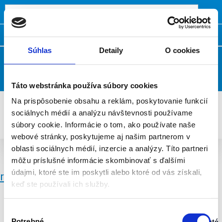
Domov
Kontakty
Často kladené otázky
Súhlas
Detaily
O cookies
Klientská zóna
Táto webstránka používa súbory cookies
Na prispôsobenie obsahu a reklám, poskytovanie funkcií
sociálnych médií a analýzu návštevnosti používame
súbory cookie. Informácie o tom, ako používate naše
webové stránky, poskytujeme aj našim partnerom v
oblasti sociálnych médií, inzercie a analýzy. Títo partneri
Galéria PPO - Ružín
môžu príslušné informácie skombinovať s ďalšími
údajmi, ktoré ste im poskytli alebo ktoré od vás získali,
rekonštrukcia
keď ste používali ich služby.
Výber
Potrebné
Zapnuté