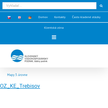
Domov
Kontakty
Často kladené otázky
Klientská zóna
Mapy 3. úrovne
OZ_KE_Trebisov