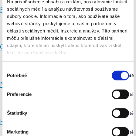
Na prispôsobenie obsahu a reklám, poskytovanie funkcií
Rudno nad Hronom
sociálnych médií a analýzu návštevnosti používame
súbory cookie. Informácie o tom, ako používate naše
webové stránky, poskytujeme aj našim partnerom v
oblasti sociálnych médií, inzercie a analýzy. Títo partneri
môžu príslušné informácie skombinovať s ďalšími
údajmi, ktoré ste im poskytli alebo ktoré od vás získali,
Orovnica
keď ste používali ich služby.
Výber
Potrebné
Zapnuté
súhlasu
Stav:
Nová Baňa
Zapnuté
Preferencie
Vypnuté
Stav:
Vypnuté
Štatistiky
Vypnuté
Stav:
Hronský Beňadik
Vypnuté
Marketing
Vypnuté
Stav: