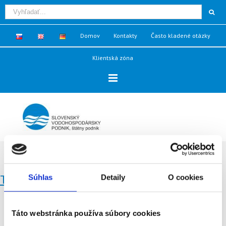
Domov
Kontakty
Často kladené otázky
Klientská zóna
Stránka Povodne - Inudačné územia - Inudačné územia BB
Súhlas
Detaily
O cookies
Tekovská Breznica
Táto webstránka používa súbory cookies