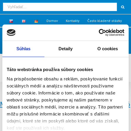
Domov
Kontakty
Často kladené otázky
Klientská zóna
Súhlas
Detaily
O cookies
Táto webstránka používa súbory cookies
Na prispôsobenie obsahu a reklám, poskytovanie funkcií
sociálnych médií a analýzu návštevnosti používame
Stránka PRESS - SVP v médiách
súbory cookie. Informácie o tom, ako používate naše
webové stránky, poskytujeme aj našim partnerom v
Monitoring mediálnych výstupov 30/11/2016
oblasti sociálnych médií, inzercie a analýzy. Títo partneri
môžu príslušné informácie skombinovať s ďalšími
údajmi, ktoré ste im poskytli alebo ktoré od vás získali,
keď ste používali ich služby.