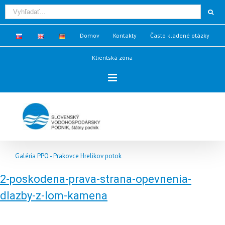
Domov
Kontakty
Často kladené otázky
Klientská zóna
Galéria PPO - Prakovce Hrelikov potok
2-poskodena-prava-strana-opevnenia-
dlazby-z-lom-kamena