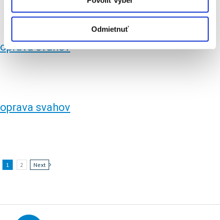
Povoliť výber
Odmietnuť
oprava svahov
oprava svahov
1
2
Next