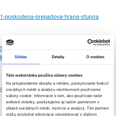
1-poskodena-prepadova-hrana-stupna
5-opraveny-stupen-s-prepradovou-hranou-
kridla
Súhlas
Detaily
O cookies
Táto webstránka používa súbory cookies
Na prispôsobenie obsahu a reklám, poskytovanie funkcií
4-poskodene-opevnenie-lava-strana
sociálnych médií a analýzu návštevnosti používame
súbory cookie. Informácie o tom, ako používate naše
webové stránky, poskytujeme aj našim partnerom v
oblasti sociálnych médií, inzercie a analýzy. Títo partneri
môžu príslušné informácie skombinovať s ďalšími