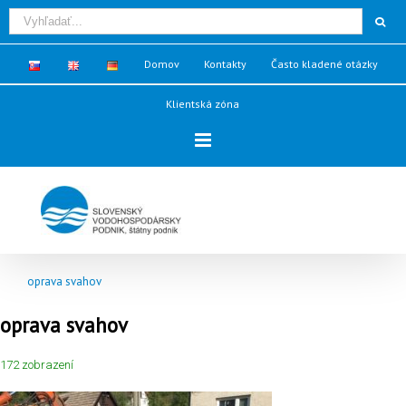
Domov
Kontakty
Často kladené otázky
Klientská zóna
oprava svahov
oprava svahov
172 zobrazení