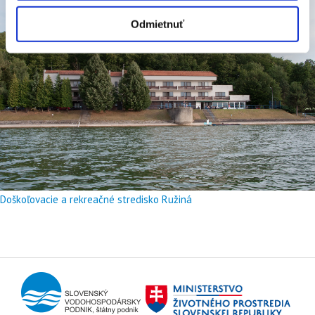
Odmietnuť
Doškoľovacie a rekreačné stredisko Ružiná