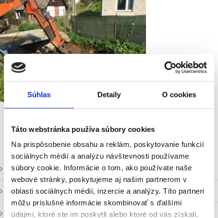
Súhlas
Detaily
O cookies
Táto webstránka používa súbory cookies
Na prispôsobenie obsahu a reklám, poskytovanie funkcií
sociálnych médií a analýzu návštevnosti používame
súbory cookie. Informácie o tom, ako používate naše
Vodné stavy a prietoky SHMU
webové stránky, poskytujeme aj našim partnerom v
Stavy a prietoky SVP, š. p.
oblasti sociálnych médií, inzercie a analýzy. Títo partneri
môžu príslušné informácie skombinovať s ďalšími
Mapový portál
údajmi, ktoré ste im poskytli alebo ktoré od vás získali,