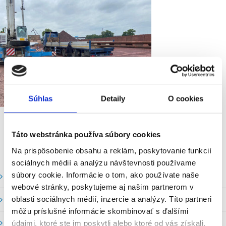
Súhlas
Detaily
O cookies
Táto webstránka používa súbory cookies
Na prispôsobenie obsahu a reklám, poskytovanie funkcií
sociálnych médií a analýzu návštevnosti používame
súbory cookie. Informácie o tom, ako používate naše
Vodné stavy a prietoky SHMU
webové stránky, poskytujeme aj našim partnerom v
oblasti sociálnych médií, inzercie a analýzy. Títo partneri
Stavy a prietoky SVP, š. p.
môžu príslušné informácie skombinovať s ďalšími
Mapový portál
údajmi, ktoré ste im poskytli alebo ktoré od vás získali,