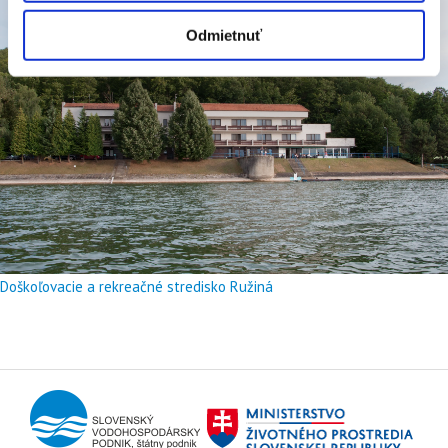
Odmietnuť
Doškoľovacie a rekreačné stredisko Ružiná