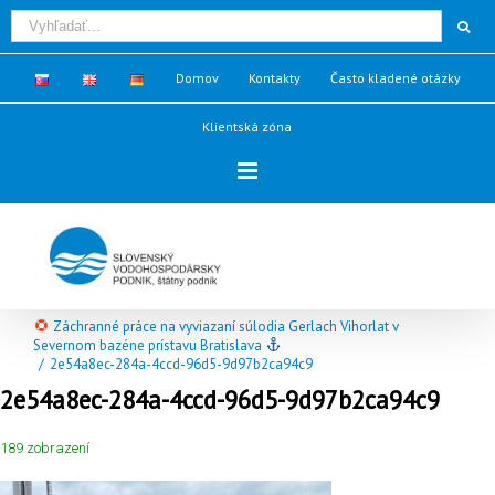
Domov
Kontakty
Často kladené otázky
Klientská zóna
Záchranné práce na vyviazaní súlodia Gerlach Vihorlat v
Severnom bazéne prístavu Bratislava
/
2e54a8ec-284a-4ccd-96d5-9d97b2ca94c9
2e54a8ec-284a-4ccd-96d5-9d97b2ca94c9
189 zobrazení