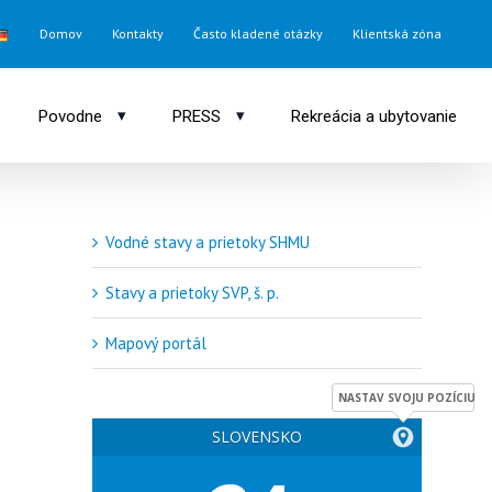
Domov
Kontakty
Často kladené otázky
Klientská zóna
▾
▾
Povodne
PRESS
Rekreácia a ubytovanie
Vodné stavy a prietoky SHMU
Stavy a prietoky SVP, š. p.
Mapový portál
NASTAV SVOJU POZÍCIU
SLOVENSKO