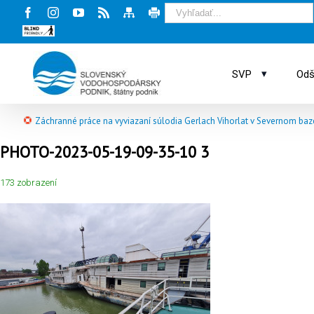
Facebook
Instagram
Youtube
Rss
Mapa
Tlač
stránky
stránky
Blind
friendly
web
▾
SVP
Odš
Záchranné práce na vyviazaní súlodia Gerlach Vihorlat v Severnom bazé
PHOTO-2023-05-19-09-35-10 3
173 zobrazení