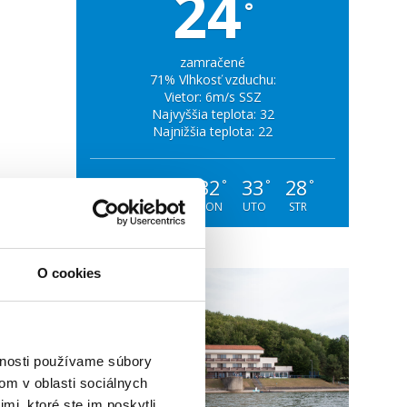
24
°
zamračené
71% Vlhkosť vzduchu:
Vietor: 6m/s SSZ
Najvyššia teplota: 32
Najnižšia teplota: 22
29
30
32
33
28
°
°
°
°
°
SOB
NED
PON
UTO
STR
O cookies
vnosti používame súbory
om v oblasti sociálnych
mi, ktoré ste im poskytli