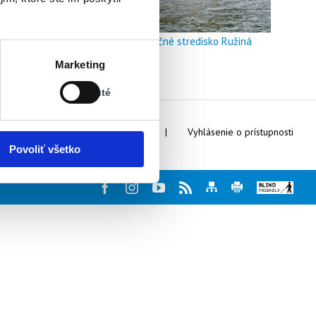
Doškoľovacie a rekreačné stredisko Ružiná
Stav:
Marketing
Vypnuté
Vypnuté
Webmaster
Kontakty
Vyhlásenie o prístupnosti
Povoliť všetko
Facebook
Instagram
Youtube
Rss
Mapa
Tlač
Blind
stránky
stránky
friendly
web