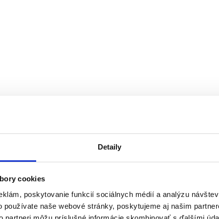
Detaily
bory cookies
eklám, poskytovanie funkcií sociálnych médií a analýzu návšte
o používate naše webové stránky, poskytujeme aj našim partner
to partneri môžu príslušné informácie skombinovať s ďalšími údaj