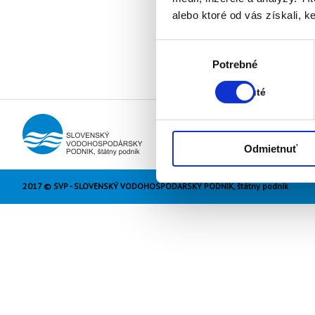
alebo ktoré od vás získali, ke
Výber
Stav:
Potrebné
súhlasu
Zapnuté
Zapnuté
Odmietnuť
2017 © SVP - SLOVENSKÝ VODOHOSPODÁRSKY PODNIK, štátny podnik