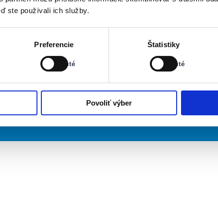
ď ste používali ich služby.
Stav:
Stav:
Preferencie
Štatistiky
Vypnuté
Vypnuté
Vypnuté
Vypnuté
Povoliť výber