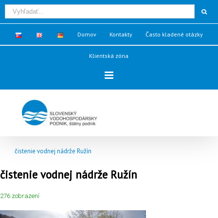
Domov
Kontakty
Často kladené otázky
Klientská zóna
čistenie vodnej nádrže Ružín
čistenie vodnej nádrže Ružín
276 zobrazení