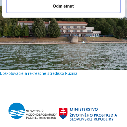
Odmietnuť
Doškoľovacie a rekreačné stredisko Ružiná