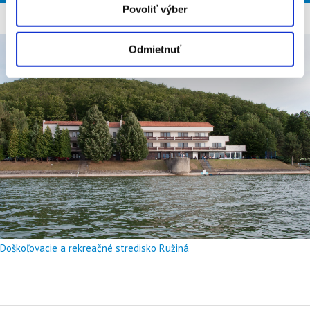
Povoliť výber
Odmietnuť
Doškoľovacie a rekreačné stredisko Ružiná