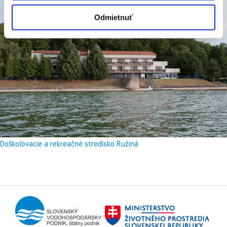
Odmietnuť
Doškoľovacie a rekreačné stredisko Ružiná