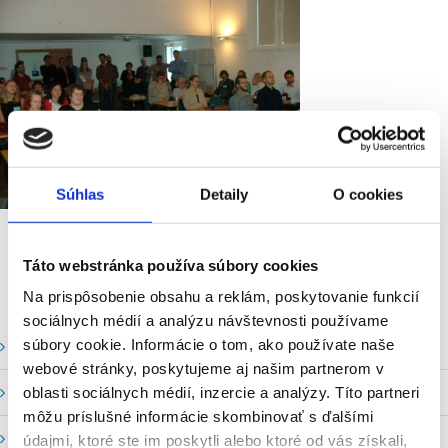
Súhlas
Detaily
O cookies
Táto webstránka používa súbory cookies
Na prispôsobenie obsahu a reklám, poskytovanie funkcií
sociálnych médií a analýzu návštevnosti používame
súbory cookie. Informácie o tom, ako používate naše
Vodné stavy a prietoky SHMU
webové stránky, poskytujeme aj našim partnerom v
Stavy a prietoky SVP, š. p.
oblasti sociálnych médií, inzercie a analýzy. Títo partneri
môžu príslušné informácie skombinovať s ďalšími
Mapový portál
údajmi, ktoré ste im poskytli alebo ktoré od vás získali,