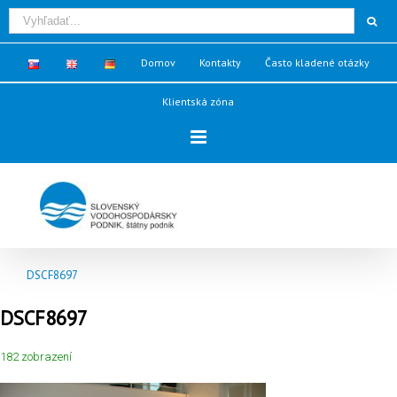
Domov
Kontakty
Často kladené otázky
Klientská zóna
DSCF8697
DSCF8697
182 zobrazení