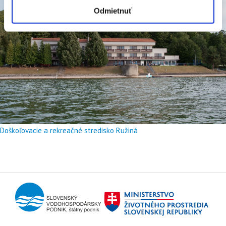
Odmietnuť
Doškoľovacie a rekreačné stredisko Ružiná