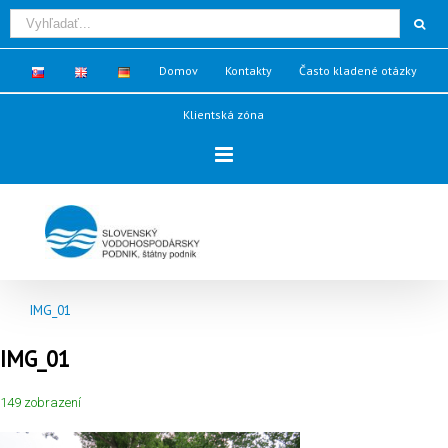
Domov
Kontakty
Často kladené otázky
Klientská zóna
IMG_01
IMG_01
149 zobrazení