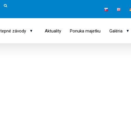
▾
▾
tepné závody
Aktuality
Ponuka majetku
Galéria