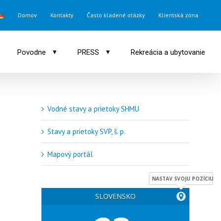
Domov
Kontakty
Často kladené otázky
Klientská zóna
▾
▾
Povodne
PRESS
Rekreácia a ubytovanie
Vodné stavy a prietoky SHMU
Stavy a prietoky SVP, š. p.
Mapový portál
NASTAV SVOJU POZÍCIU
SLOVENSKO