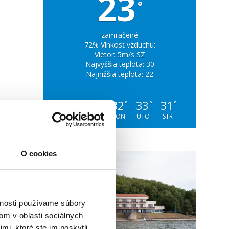
23
°
zamračené
72% Vlhkosť vzduchu:
Vietor: 5m/s SZ
Najvyššia teplota: 30
Najnižšia teplota: 22
28
30
32
33
31
°
°
°
°
°
SOB
NED
PON
UTO
STR
O cookies
vnosti používame súbory
om v oblasti sociálnych
mi, ktoré ste im poskytli