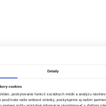
Detaily
bory cookies
eklám, poskytovanie funkcií sociálnych médií a analýzu návšte
o používate naše webové stránky, poskytujeme aj našim partner
to partneri môžu príslušné informácie skombinovať s ďalšími údaj