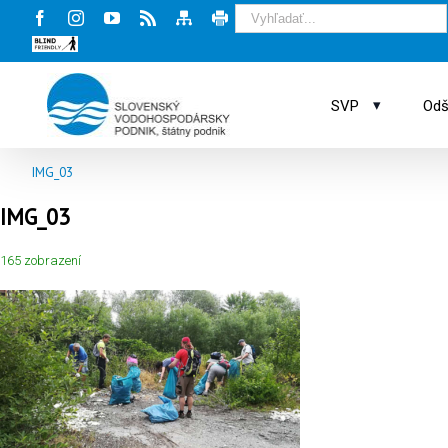
Facebook
Instagram
Youtube
Rss
Mapa
Tlač
stránky
stránky
Blind
friendly
web
▾
SVP
Odš
IMG_03
IMG_03
165 zobrazení