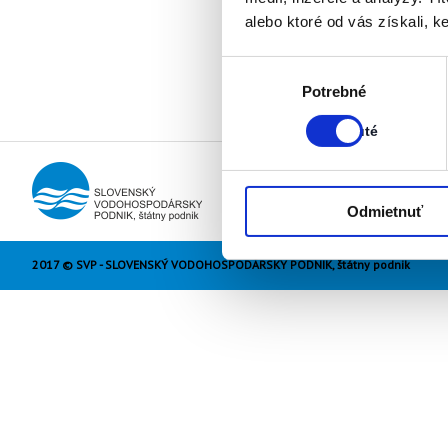
alebo ktoré od vás získali, ke
Výber
Stav:
Potrebné
súhlasu
Zapnuté
Zapnuté
Odmietnuť
2017 © SVP - SLOVENSKÝ VODOHOSPODÁRSKY PODNIK, štátny podnik