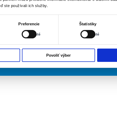
ď ste používali ich služby.
Stav:
Stav:
Preferencie
Štatistiky
Vypnuté
Vypnuté
Vypnuté
Vypnuté
Povoliť výber