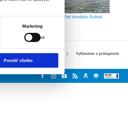
Doškoľovacie a rekreačné stredisko Ružiná
Stav:
Marketing
Vypnuté
Vypnuté
Webmaster
Kontakty
Vyhlásenie o prístupnosti
Povoliť všetko
Facebook
Instagram
Youtube
Rss
Mapa
Tlač
Blind
stránky
stránky
friendly
web