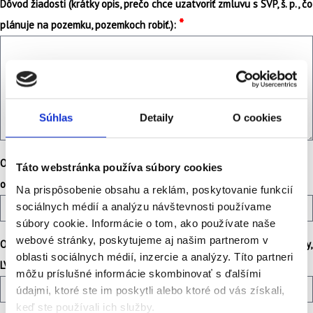
Dôvod žiadosti (krátky opis, prečo chce uzatvoriť zmluvu s SVP, š. p., čo
*
plánuje na pozemku, pozemkoch robiť.):
Súhlas
Detaily
O cookies
Označenie parcely SVP, š. p. (číslo parcely, LV, katastrálne územie,
Táto webstránka používa súbory cookies
*
obec, okres):
Na prispôsobenie obsahu a reklám, poskytovanie funkcií
sociálnych médií a analýzu návštevnosti používame
súbory cookie. Informácie o tom, ako používate naše
webové stránky, poskytujeme aj našim partnerom v
Označenie susednej parcely (ak je vlastníkom žiadateľ - číslo parcely,
oblasti sociálnych médií, inzercie a analýzy. Títo partneri
*
LV, katastrálne územie, obec, okres):
môžu príslušné informácie skombinovať s ďalšími
údajmi, ktoré ste im poskytli alebo ktoré od vás získali,
keď ste používali ich služby.