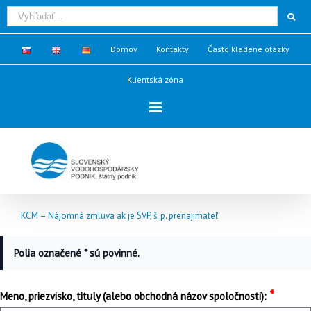
Domov
Kontakty
Často kladené otázky
Klientská zóna
KCM – Nájomná zmluva ak je SVP, š. p. prenajímateľ
Polia označené * sú povinné.
*
Meno, priezvisko, tituly (alebo obchodná názov spoločnosti):