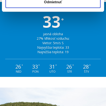
Odmietnuť
SLOVENSKO
33
°
jasná obloha
27% Vlhkosť vzduchu:
Vietor: 5m/s S
Najvyššia teplota: 33
Najnižšia teplota: 19
26
33
31
26
28
°
°
°
°
°
NED
PON
UTO
STR
ŠTV