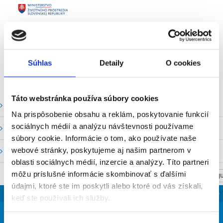
Súhlas
Detaily
O cookies
Táto webstránka používa súbory cookies
Vodné stavy a prietoky SHMU
Na prispôsobenie obsahu a reklám, poskytovanie funkcií
sociálnych médií a analýzu návštevnosti používame
Stavy a prietoky SVP, š. p.
súbory cookie. Informácie o tom, ako používate naše
webové stránky, poskytujeme aj našim partnerom v
Mapový portál
oblasti sociálnych médií, inzercie a analýzy. Títo partneri
môžu príslušné informácie skombinovať s ďalšími
NASTAV SVOJU
údajmi, ktoré ste im poskytli alebo ktoré od vás získali,
SLOVENSKO
keď ste používali ich služby.