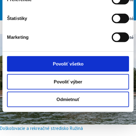
Stav:
34
31
28
27
27
°
°
°
°
°
Vypnuté
PON
UTO
STR
ŠTV
PIA
Štatistiky
Vypnuté
Stav:
Vypnuté
Marketing
Vypnuté
Stav:
Vypnuté
Povoliť všetko
Povoliť výber
Odmietnuť
Doškoľovacie a rekreačné stredisko Ružiná