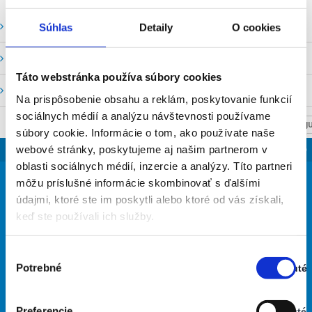
Vodné stavy a prietoky SHMU
Súhlas
Detaily
O cookies
Stavy a prietoky SVP, š. p.
Táto webstránka používa súbory cookies
Mapový portál
Na prispôsobenie obsahu a reklám, poskytovanie funkcií
sociálnych médií a analýzu návštevnosti používame
NASTAV SVOJU
súbory cookie. Informácie o tom, ako používate naše
SLOVENSKO
webové stránky, poskytujeme aj našim partnerom v
oblasti sociálnych médií, inzercie a analýzy. Títo partneri
31
môžu príslušné informácie skombinovať s ďalšími
°
údajmi, ktoré ste im poskytli alebo ktoré od vás získali,
keď ste používali ich služby.
jasná obloha
37% Vlhkosť vzduchu:
Výber
Vietor: 3m/s J
Potrebné
Zapnuté
súhlasu
Najvyššia teplota: 35
Stav:
Najnižšia teplota: 16
Zapnuté
Preferencie
Vypnuté