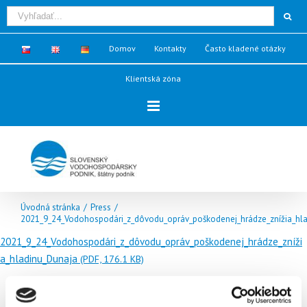
Domov
Kontakty
Často kladené otázky
Klientská zóna
Úvodná stránka
/
Press
/
2021_9_24_Vodohospodári_z_dôvodu_opráv_poškodenej_hrádze_znížia_hl
2021_9_24_Vodohospodári_z_dôvodu_opráv_poškodenej_hrádze_zníži
a_hladinu_Dunaja
(PDF, 176.1 KB)