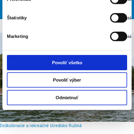
Stav:
26
30
34
32
26
°
°
°
°
°
Vypnuté
SOB
NED
PON
UTO
STR
Štatistiky
Vypnuté
Stav:
Vypnuté
Marketing
Vypnuté
Stav:
Vypnuté
Povoliť všetko
Povoliť výber
Odmietnuť
Doškoľovacie a rekreačné stredisko Ružiná