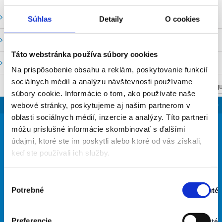
Vodné stavy a prietoky SHMU
Súhlas
Detaily
O cookies
Stavy a prietoky SVP, š. p.
Táto webstránka používa súbory cookies
Mapový portál
Na prispôsobenie obsahu a reklám, poskytovanie funkcií
sociálnych médií a analýzu návštevnosti používame
NASTAV SVOJU
súbory cookie. Informácie o tom, ako používate naše
SLOVENSKO
webové stránky, poskytujeme aj našim partnerom v
oblasti sociálnych médií, inzercie a analýzy. Títo partneri
23
môžu príslušné informácie skombinovať s ďalšími
°
údajmi, ktoré ste im poskytli alebo ktoré od vás získali,
keď ste používali ich služby.
zamračené
64% Vlhkosť vzduchu:
Výber
Vietor: 3m/s S
Potrebné
Zapnuté
Najvyššia teplota: 30
súhlasu
Stav:
Najnižšia teplota: 22
Zapnuté
Preferencie
Vypnuté