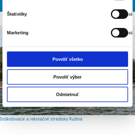
PON
UTO
STR
ŠTV
PIA
Vypnuté
Štatistiky
Vypnuté
Stav:
Vypnuté
Marketing
Vypnuté
Stav:
Vypnuté
Povoliť všetko
Povoliť výber
Odmietnuť
Doškoľovacie a rekreačné stredisko Ružiná