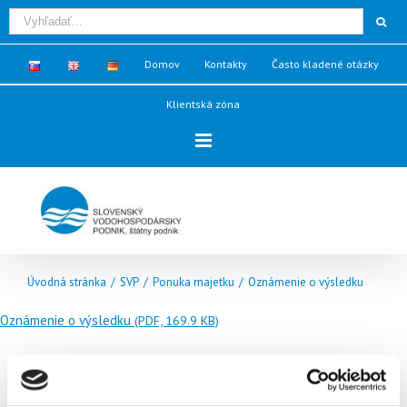
Domov
Kontakty
Často kladené otázky
Klientská zóna
Úvodná stránka
/
SVP
/
Ponuka majetku
/
Oznámenie o výsledku
Oznámenie o výsledku
(PDF, 169.9 KB)