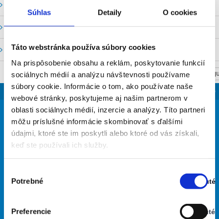
Vodné stavy a prietoky SHMU
Súhlas
Detaily
O cookies
Stavy a prietoky SVP, š. p.
Táto webstránka používa súbory cookies
Mapový portál
Na prispôsobenie obsahu a reklám, poskytovanie funkcií
sociálnych médií a analýzu návštevnosti používame
NASTAV SVOJU
súbory cookie. Informácie o tom, ako používate naše
SLOVENSKO
webové stránky, poskytujeme aj našim partnerom v
30
oblasti sociálnych médií, inzercie a analýzy. Títo partneri
°
môžu príslušné informácie skombinovať s ďalšími
údajmi, ktoré ste im poskytli alebo ktoré od vás získali,
keď ste používali ich služby.
jasná obloha
33% Vlhkosť vzduchu:
Vietor: 3m/s JJV
Výber
Najvyššia teplota: 35
Potrebné
Zapnuté
súhlasu
Najnižšia teplota: 16
Stav:
Zapnuté
Preferencie
Vypnuté
32
30
29
27
27
°
°
°
°
°
Stav: