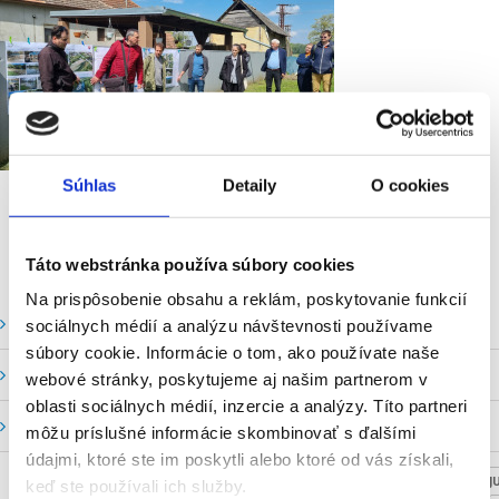
Súhlas
Detaily
O cookies
Táto webstránka používa súbory cookies
Na prispôsobenie obsahu a reklám, poskytovanie funkcií
Vodné stavy a prietoky SHMU
sociálnych médií a analýzu návštevnosti používame
súbory cookie. Informácie o tom, ako používate naše
Stavy a prietoky SVP, š. p.
webové stránky, poskytujeme aj našim partnerom v
oblasti sociálnych médií, inzercie a analýzy. Títo partneri
Mapový portál
môžu príslušné informácie skombinovať s ďalšími
údajmi, ktoré ste im poskytli alebo ktoré od vás získali,
NASTAV SVOJU
keď ste používali ich služby.