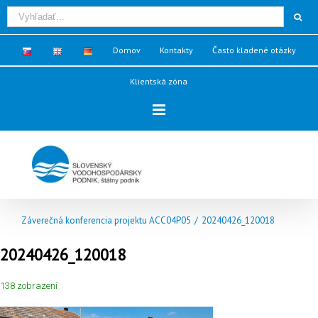
Domov
Kontakty
Často kladené otázky
Klientská zóna
Záverečná konferencia projektu ACC04P05
/
20240426_120018
20240426_120018
138 zobrazení