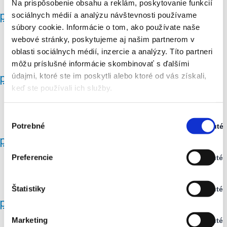
Na prispôsobenie obsahu a reklám, poskytovanie funkcií
protipovodňová ochrana Habura
sociálnych médií a analýzu návštevnosti používame
súbory cookie. Informácie o tom, ako používate naše
webové stránky, poskytujeme aj našim partnerom v
oblasti sociálnych médií, inzercie a analýzy. Títo partneri
môžu príslušné informácie skombinovať s ďalšími
údajmi, ktoré ste im poskytli alebo ktoré od vás získali,
protipovodňová ochrana Habura
keď ste používali ich služby.
Výber
Potrebné
Zapnuté
súhlasu
Stav:
protipovodňová ochrana Habura
Zapnuté
Preferencie
Vypnuté
Stav:
Vypnuté
Štatistiky
Vypnuté
Stav:
protipovodňová ochrana Habura
Vypnuté
Marketing
Vypnuté
Stav: