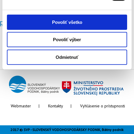
Vypnuté
protipovodňová ochrana Habura
Povoliť všetko
Povoliť výber
Odmietnuť
Webmaster
Kontakty
Vyhlásenie o prístupnosti
2017 © SVP - SLOVENSKÝ VODOHOSPODÁRSKY PODNIK, štátny podnik