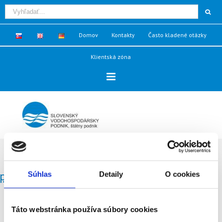
Domov
Kontakty
Často kladené otázky
Klientská zóna
Galéria PPO - Habura
Súhlas
Detaily
O cookies
protipovodňová ochrana Habura
Táto webstránka používa súbory cookies