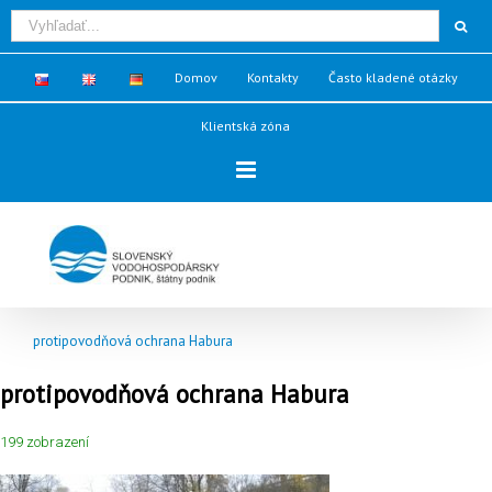
Domov
Kontakty
Často kladené otázky
Klientská zóna
protipovodňová ochrana Habura
protipovodňová ochrana Habura
199 zobrazení