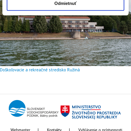
Odmietnuť
Doškoľovacie a rekreačné stredisko Ružiná
Webmaster
Kontakty
Vyhlásenie o prístupnosti