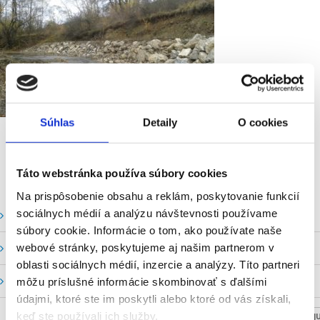
Súhlas
Detaily
O cookies
Táto webstránka používa súbory cookies
Na prispôsobenie obsahu a reklám, poskytovanie funkcií
sociálnych médií a analýzu návštevnosti používame
Vodné stavy a prietoky SHMU
súbory cookie. Informácie o tom, ako používate naše
webové stránky, poskytujeme aj našim partnerom v
Stavy a prietoky SVP, š. p.
oblasti sociálnych médií, inzercie a analýzy. Títo partneri
Mapový portál
môžu príslušné informácie skombinovať s ďalšími
údajmi, ktoré ste im poskytli alebo ktoré od vás získali,
keď ste používali ich služby.
NASTAV SVOJU