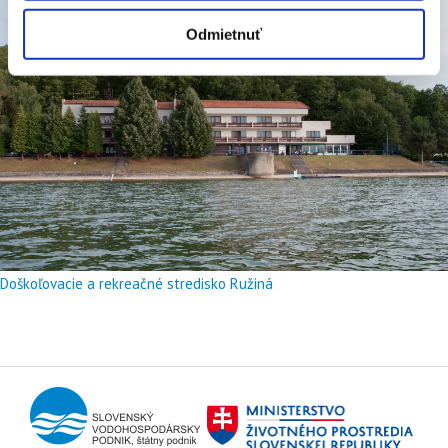
Odmietnuť
Doškoľovacie a rekreačné stredisko Ružiná