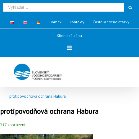
Domov
Kontakty
Často kladené otázky
Klientská zóna
protipovodňová ochrana Habura
protipovodňová ochrana Habura
317 zobrazení