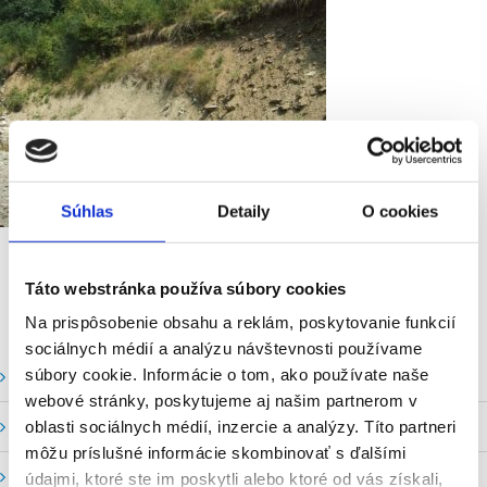
Súhlas
Detaily
O cookies
Táto webstránka používa súbory cookies
Na prispôsobenie obsahu a reklám, poskytovanie funkcií
sociálnych médií a analýzu návštevnosti používame
súbory cookie. Informácie o tom, ako používate naše
Vodné stavy a prietoky SHMU
webové stránky, poskytujeme aj našim partnerom v
Stavy a prietoky SVP, š. p.
oblasti sociálnych médií, inzercie a analýzy. Títo partneri
môžu príslušné informácie skombinovať s ďalšími
Mapový portál
údajmi, ktoré ste im poskytli alebo ktoré od vás získali,