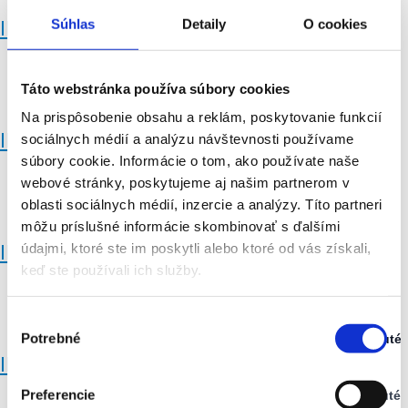
Súhlas
Detaily
O cookies
IMG_07
Táto webstránka používa súbory cookies
Na prispôsobenie obsahu a reklám, poskytovanie funkcií
IMG_06
sociálnych médií a analýzu návštevnosti používame
súbory cookie. Informácie o tom, ako používate naše
webové stránky, poskytujeme aj našim partnerom v
oblasti sociálnych médií, inzercie a analýzy. Títo partneri
môžu príslušné informácie skombinovať s ďalšími
údajmi, ktoré ste im poskytli alebo ktoré od vás získali,
IMG_05
keď ste používali ich služby.
Výber
Potrebné
Zapnuté
súhlasu
Stav:
IMG_04
Zapnuté
Preferencie
Vypnuté
Stav: