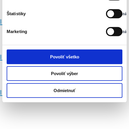
Vypnuté
Štatistiky
Vypnuté
Stav:
IMG_03
Vypnuté
Marketing
Vypnuté
Stav:
Vypnuté
IMG_02
Povoliť všetko
Povoliť výber
Odmietnuť
IMG_01