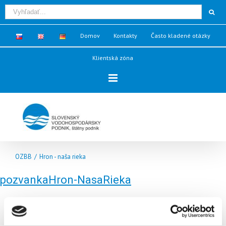
Domov
Kontakty
Často kladené otázky
Klientská zóna
OZBB
/
Hron - naša rieka
pozvankaHron-NasaRieka