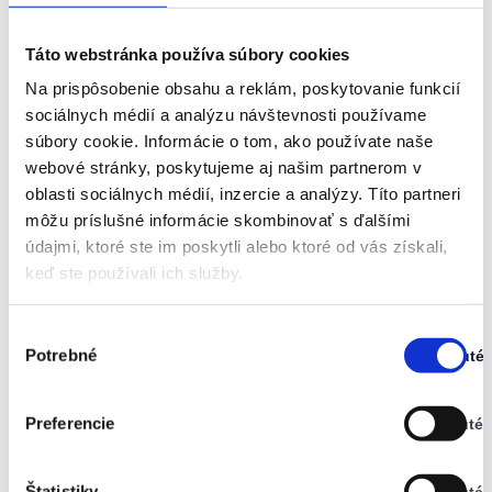
Táto webstránka používa súbory cookies
Na prispôsobenie obsahu a reklám, poskytovanie funkcií
sociálnych médií a analýzu návštevnosti používame
súbory cookie. Informácie o tom, ako používate naše
webové stránky, poskytujeme aj našim partnerom v
oblasti sociálnych médií, inzercie a analýzy. Títo partneri
môžu príslušné informácie skombinovať s ďalšími
údajmi, ktoré ste im poskytli alebo ktoré od vás získali,
keď ste používali ich služby.
Výber
Potrebné
Zapnuté
súhlasu
Stav:
Zapnuté
Preferencie
Vypnuté
Stav:
Vypnuté
Štatistiky
Vypnuté