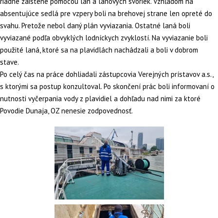
riadne zaistené pomocou lán a lanových svoriek. Vzhľadom na
absentujúce sedlá pre vzpery boli na brehovej strane len opreté do
svahu. Pretože nebol daný plán vyviazania. Ostatné laná boli
vyviazané podľa obvyklých lodníckych zvyklostí. Na vyviazanie boli
použité laná, ktoré sa na plavidlách nachádzali a boli v dobrom
stave.
Po celý čas na práce dohliadali zástupcovia Verejných prístavov a.s.,
s ktorými sa postup konzultoval. Po skončení prác boli informovaní o
nutnosti vyčerpania vody z plavidiel a dohľadu nad nimi za ktoré
Povodie Dunaja, OZ nenesie zodpovednosť.