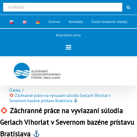
Domov
Kontakty
Často kladené otázky
Klientská zóna
Články
/
Záchranné práce na vyviazaní súlodia Gerlach Vihorlat v
Severnom bazéne prístavu Bratislava
Záchranné práce na vyviazaní súlodia
Gerlach Vihorlat v Severnom bazéne prístavu
Bratislava