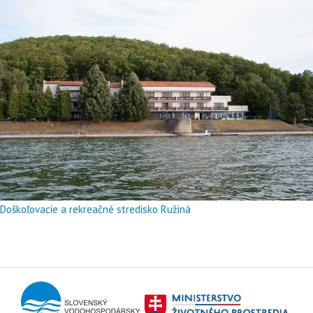
Doškoľovacie a rekreačné stredisko Ružiná