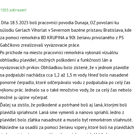
1535 zobrazení
Dňa 18.5.2023 boli pracovníci povodia Dunaja, OZ povolaní ku
súlodiu Gerlach Vihorlat v Severnom bazéne prístavu Bratislava, kde
za pomoci remorkéra BD KRUPINA a 90t žeriavu privolaného z PS
Gabčíkovo zrealizovali vyväzovacie práce.
Po príchode na miesto pracovníci remorkéra vykonali vizuálnu
obhliadku plavidiel, možných poškodení a funkčnosti lán a
vyväzovacích prvkov. Obhliadkou bolo zistené, že v jednom plavidle
sa podpalubí nachádza cca 1,2 až 1,5 m vody. Hneď bolo nasadené
ponorné čerpadlo, ktoré odčerpávalo vodu z podpalubia po celý čas
výkonu prác. Jednalo sa o také množstvo vody, že za celý čas nebolo
možné ju úplne vyčerpať.
Ďalej sa zistilo, že poškodené a potrhané boli aj laná, ktorými boli
plavidlá spriahnuté. Laná sme vymenili a nanovo spriahli. Jedno z
plavidiel bolo zľahka nasadnuté a muselo byť remorkérom stiahnuté.
Následne sa osadili za pomoci žeriavu vzpery, ktoré boli na plavidlách