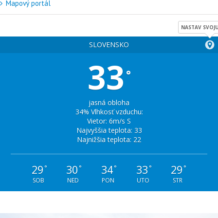
Mapový portál
NASTAV SVOJU
SLOVENSKO
33
°
jasná obloha
34% Vlhkosť vzduchu:
Vietor: 6m/s S
Najvyššia teplota: 33
Najnižšia teplota: 22
29
30
34
33
29
°
°
°
°
°
SOB
NED
PON
UTO
STR