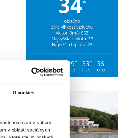
34
°
oblačno
39% Vlhkosť vzduchu:
Vietor: 3m/s SSZ
Najvyššia teplota: 37
Najnižšia teplota: 23
28
30
29
33
36
°
°
°
°
°
PIA
SOB
NED
PON
UTO
O cookies
vnosti používame súbory
om v oblasti sociálnych
mi, ktoré ste im poskytli