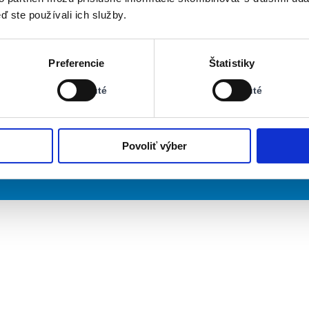
ď ste používali ich služby.
Stav:
Stav:
Preferencie
Štatistiky
Vypnuté
Vypnuté
Vypnuté
Vypnuté
Povoliť výber