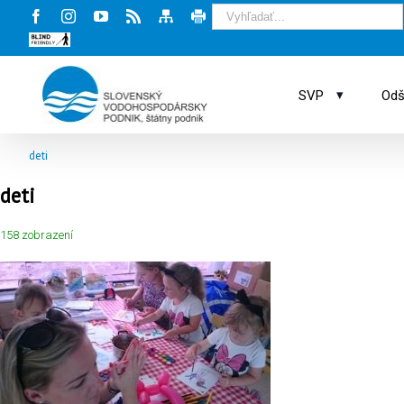
Facebook
Instagram
Youtube
Rss
Mapa
Tlač
stránky
stránky
Blind
friendly
web
▾
SVP
Odš
deti
deti
158 zobrazení