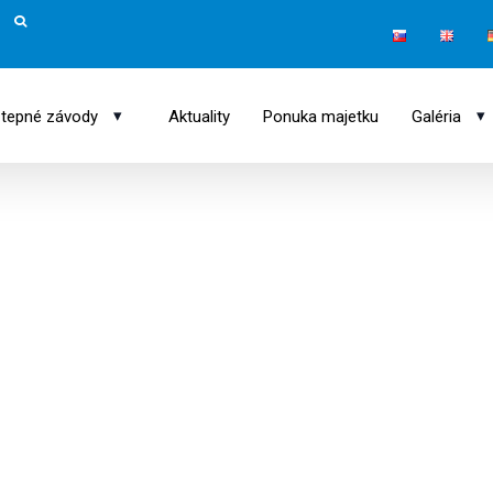
▾
▾
tepné závody
Aktuality
Ponuka majetku
Galéria