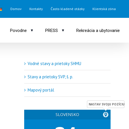
Domov
Kontakty
Často kladené otázky
Klientská zóna
▾
▾
Povodne
PRESS
Rekreácia a ubytovanie
Vodné stavy a prietoky SHMU
Stavy a prietoky SVP, š. p.
Mapový portál
NASTAV SVOJU POZÍCIU
SLOVENSKO