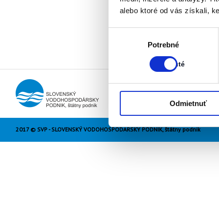
alebo ktoré od vás získali, ke
Výber
Stav:
Potrebné
súhlasu
Zapnuté
Zapnuté
Odmietnuť
2017 © SVP - SLOVENSKÝ VODOHOSPODÁRSKY PODNIK, štátny podnik