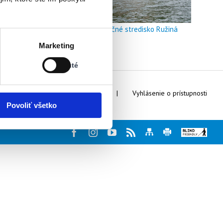
Doškoľovacie a rekreačné stredisko Ružiná
Stav:
Marketing
Vypnuté
Vypnuté
Webmaster
Kontakty
Vyhlásenie o prístupnosti
Povoliť všetko
Facebook
Instagram
Youtube
Rss
Mapa
Tlač
Blind
stránky
stránky
friendly
web