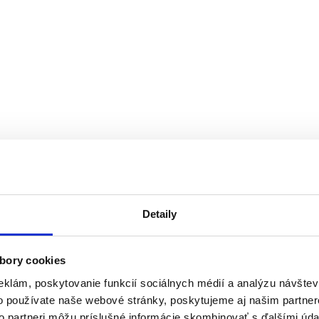
Detaily
bory cookies
eklám, poskytovanie funkcií sociálnych médií a analýzu návšte
o používate naše webové stránky, poskytujeme aj našim partner
to partneri môžu príslušné informácie skombinovať s ďalšími údaj