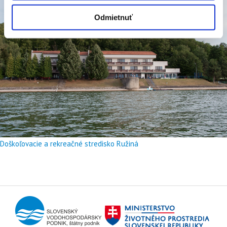
Odmietnuť
Doškoľovacie a rekreačné stredisko Ružiná