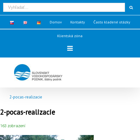
Domov
Kontakty
Často kladené otázky
Klientská zóna
2-pocas-realizacie
2-pocas-realizacie
163 zobrazení