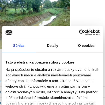
Súhlas
Detaily
O cookies
Táto webstránka používa súbory cookies
Na prispôsobenie obsahu a reklám, poskytovanie funkcií
sociálnych médií a analýzu návštevnosti používame
súbory cookie. Informácie o tom, ako používate naše
Vodné stavy a prietoky SHMU
webové stránky, poskytujeme aj našim partnerom v
Stavy a prietoky SVP, š. p.
oblasti sociálnych médií, inzercie a analýzy. Títo partneri
môžu príslušné informácie skombinovať s ďalšími
Mapový portál
údajmi, ktoré ste im poskytli alebo ktoré od vás získali,