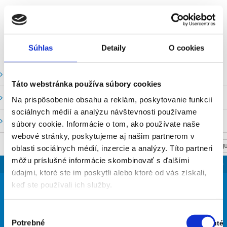
Súhlas
Detaily
O cookies
Vodné stavy a prietoky SHMU
Táto webstránka používa súbory cookies
Stavy a prietoky SVP, š. p.
Na prispôsobenie obsahu a reklám, poskytovanie funkcií
sociálnych médií a analýzu návštevnosti používame
Mapový portál
súbory cookie. Informácie o tom, ako používate naše
webové stránky, poskytujeme aj našim partnerom v
NASTAV SVOJU
oblasti sociálnych médií, inzercie a analýzy. Títo partneri
môžu príslušné informácie skombinovať s ďalšími
SLOVENSKO
údajmi, ktoré ste im poskytli alebo ktoré od vás získali,
39
keď ste používali ich služby.
°
Výber
Potrebné
Zapnuté
takmer jasno
súhlasu