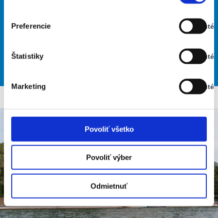
Stav:
23% Vlhkosť vzduchu:
Zapnuté
Vietor: 5m/s ZSZ
Najvyššia teplota: 39
Preferencie
Vypnuté
Stav:
Najnižšia teplota: 23
Vypnuté
Štatistiky
Vypnuté
Stav:
29
29
30
32
33
°
°
°
°
°
Vypnuté
PIA
SOB
NED
PON
UTO
Marketing
Vypnuté
Stav:
Vypnuté
Povoliť všetko
Povoliť výber
Odmietnuť