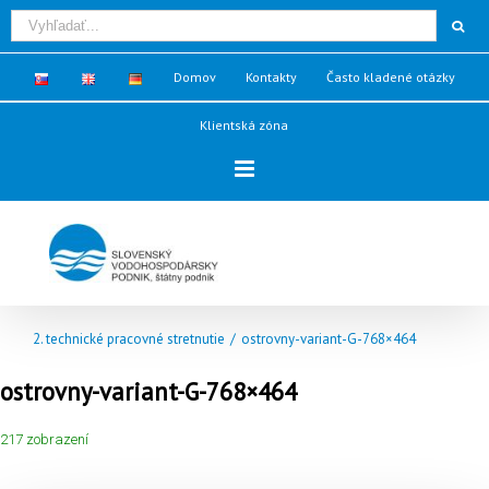
Domov
Kontakty
Často kladené otázky
Klientská zóna
2. technické pracovné stretnutie
/
ostrovny-variant-G-768×464
ostrovny-variant-G-768×464
217 zobrazení