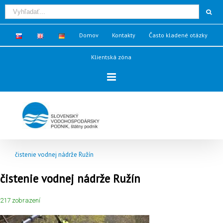
Domov
Kontakty
Často kladené otázky
Klientská zóna
čistenie vodnej nádrže Ružín
čistenie vodnej nádrže Ružín
217 zobrazení