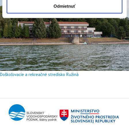
Odmietnuť
Doškoľovacie a rekreačné stredisko Ružiná