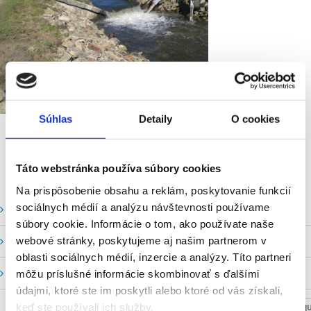
Súhlas
Detaily
O cookies
Táto webstránka používa súbory cookies
Na prispôsobenie obsahu a reklám, poskytovanie funkcií
sociálnych médií a analýzu návštevnosti používame
Vodné stavy a prietoky SHMU
súbory cookie. Informácie o tom, ako používate naše
webové stránky, poskytujeme aj našim partnerom v
Stavy a prietoky SVP, š. p.
oblasti sociálnych médií, inzercie a analýzy. Títo partneri
Mapový portál
môžu príslušné informácie skombinovať s ďalšími
údajmi, ktoré ste im poskytli alebo ktoré od vás získali,
keď ste používali ich služby.
NASTAV SVOJU