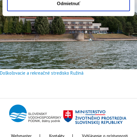
Odmietnuť
Doškoľovacie a rekreačné stredisko Ružiná
Webmaster
Kontakty
Vyhlásenie o prístupnosti