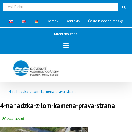
Domov
Kontakty
Často kladené otázky
Klientská zóna
4-nahadzka-z-lom-kamena-prava-strana
4-nahadzka-z-lom-kamena-prava-strana
180 zobrazení