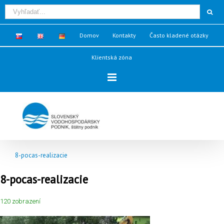
Domov
Kontakty
Často kladené otázky
Klientská zóna
8-pocas-realizacie
8-pocas-realizacie
120 zobrazení