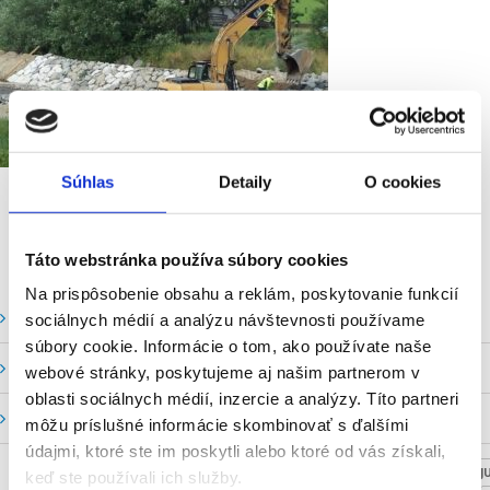
Súhlas
Detaily
O cookies
Táto webstránka používa súbory cookies
Na prispôsobenie obsahu a reklám, poskytovanie funkcií
Vodné stavy a prietoky SHMU
sociálnych médií a analýzu návštevnosti používame
súbory cookie. Informácie o tom, ako používate naše
Stavy a prietoky SVP, š. p.
webové stránky, poskytujeme aj našim partnerom v
oblasti sociálnych médií, inzercie a analýzy. Títo partneri
Mapový portál
môžu príslušné informácie skombinovať s ďalšími
údajmi, ktoré ste im poskytli alebo ktoré od vás získali,
NASTAV SVOJU
keď ste používali ich služby.