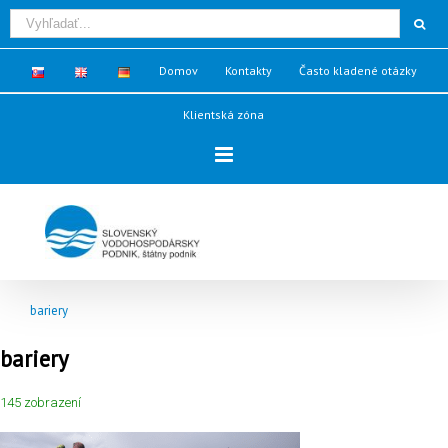
Domov
Kontakty
Často kladené otázky
Klientská zóna
bariery
bariery
145 zobrazení