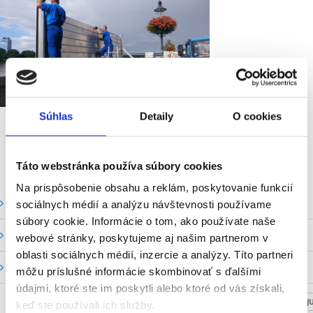
Súhlas
Detaily
O cookies
Táto webstránka používa súbory cookies
Na prispôsobenie obsahu a reklám, poskytovanie funkcií
Vodné stavy a prietoky SHMU
sociálnych médií a analýzu návštevnosti používame
súbory cookie. Informácie o tom, ako používate naše
Stavy a prietoky SVP, š. p.
webové stránky, poskytujeme aj našim partnerom v
oblasti sociálnych médií, inzercie a analýzy. Títo partneri
Mapový portál
môžu príslušné informácie skombinovať s ďalšími
údajmi, ktoré ste im poskytli alebo ktoré od vás získali,
NASTAV SVOJU
keď ste používali ich služby.